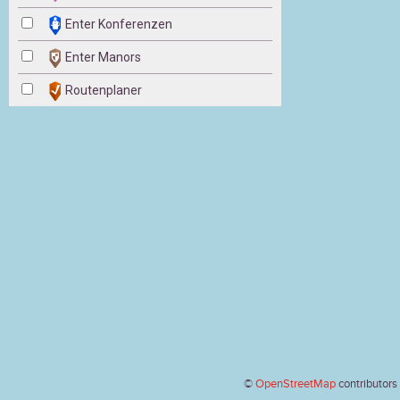
Enter Konferenzen
Enter Manors
Routenplaner
©
OpenStreetMap
contributors