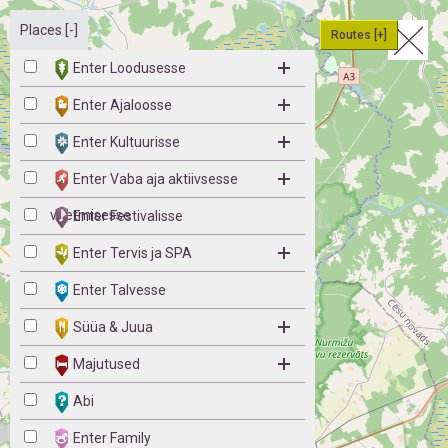
Places [-]
Routes [+]
Enter Loodusesse
Enter Ajaloosse
Enter Kultuurisse
Enter Vaba aja aktiivsesse
veetmisesse
Enter Festivalisse
Enter Tervis ja SPA
Enter Talvesse
Süüa & Juua
Majutused
Abi
Enter Family