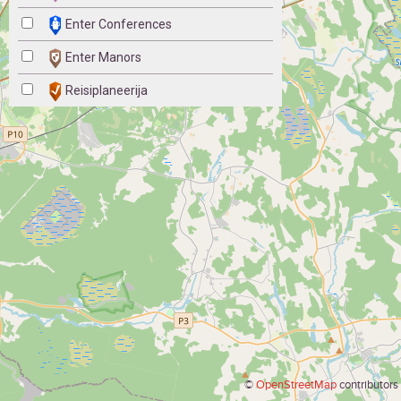
Enter Conferences
Enter Manors
Reisiplaneerija
©
OpenStreetMap
contributors