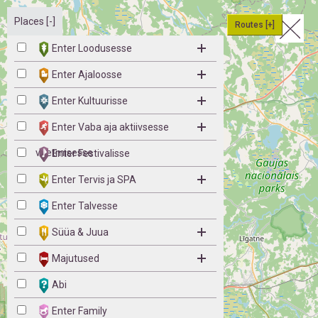
Places [-]
Routes [+]
Enter Loodusesse
Enter Ajaloosse
Enter Kultuurisse
Enter Vaba aja aktiivsesse
veetmisesse
Enter Festivalisse
Enter Tervis ja SPA
Enter Talvesse
Süüa & Juua
Majutused
Abi
Enter Family