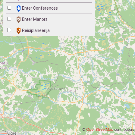
Enter Conferences
Enter Manors
Reisiplaneerija
©
OpenStreetMap
contributors