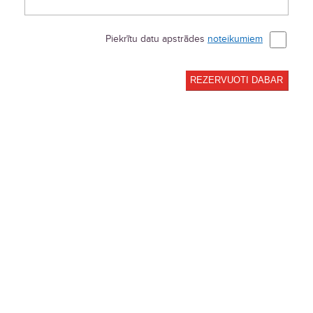
Piekrītu datu apstrādes
noteikumiem