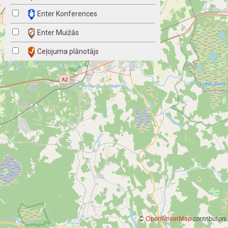
Enter Konferences
Enter Muižās
Ceļojuma plānotājs
©
OpenStreetMap
contributors