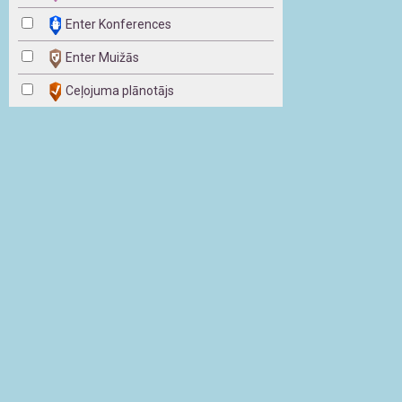
Enter Konferences
Enter Muižās
Ceļojuma plānotājs