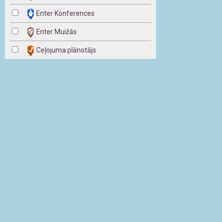
Enter Konferences
Enter Muižās
Ceļojuma plānotājs