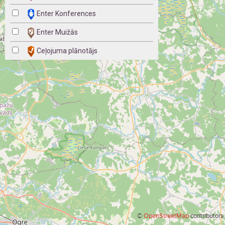
Enter Konferences
Enter Muižās
Ceļojuma plānotājs
©
OpenStreetMap
contributors