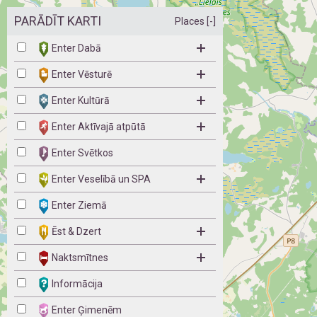
PARĀDĪT KARTI
Places [-]
Enter Dabā
Enter Vēsturē
Enter Kultūrā
Enter Aktīvajā atpūtā
Enter Svētkos
Enter Veselībā un SPA
Enter Ziemā
Ēst & Dzert
Naktsmītnes
Informācija
Enter Ģimenēm