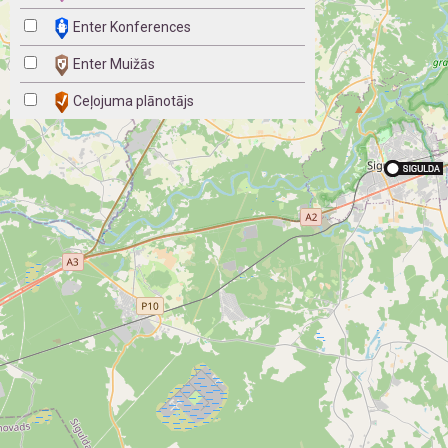
Enter Konferences
Enter Muižās
Ceļojuma plānotājs