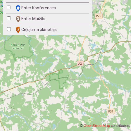
Enter Konferences
Enter Muižās
Ceļojuma plānotājs
©
OpenStreetMap
contributors