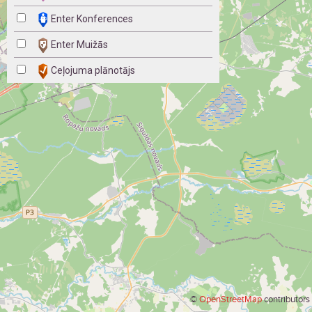
Enter Konferences
Enter Muižās
Ceļojuma plānotājs
©
OpenStreetMap
contributors