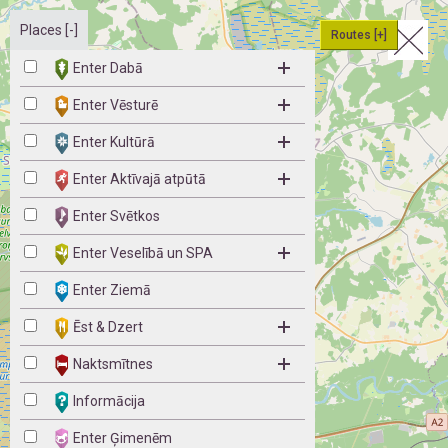
Places [-]
Routes [+]
Enter Dabā
Enter Vēsturē
Enter Kultūrā
Enter Aktīvajā atpūtā
Enter Svētkos
Enter Veselībā un SPA
Enter Ziemā
Ēst & Dzert
Naktsmītnes
Informācija
Enter Ģimenēm