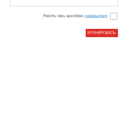
Piekrītu datu apstrādes
noteikumiem