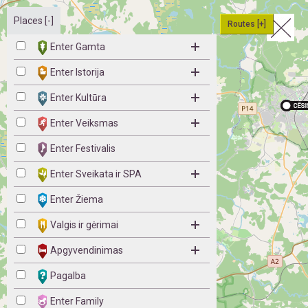
Places [-]
Routes [+]
Enter Gamta
Enter Istorija
Enter Kultūra
Enter Veiksmas
Enter Festivalis
Enter Sveikata ir SPA
Enter Žiema
Valgis ir gėrimai
Apgyvendinimas
Pagalba
Enter Family