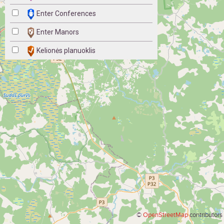
Enter Conferences
Enter Manors
Kelionės planuoklis
©
OpenStreetMap
contributors