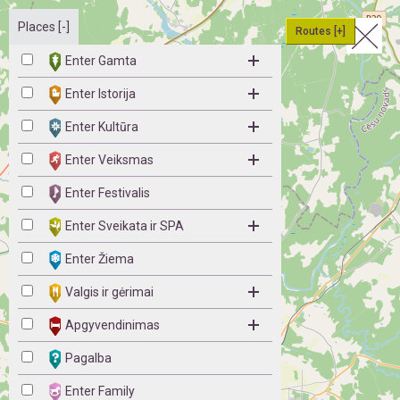
Places [-]
Routes [+]
Enter Gamta
Enter Istorija
Enter Kultūra
Enter Veiksmas
Enter Festivalis
Enter Sveikata ir SPA
Enter Žiema
Valgis ir gėrimai
Apgyvendinimas
Pagalba
Enter Family