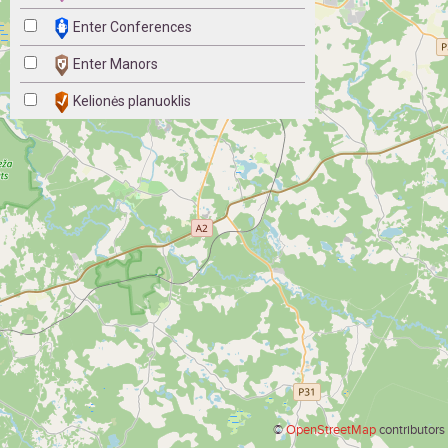
Enter Conferences
Enter Manors
Kelionės planuoklis
©
OpenStreetMap
contributors