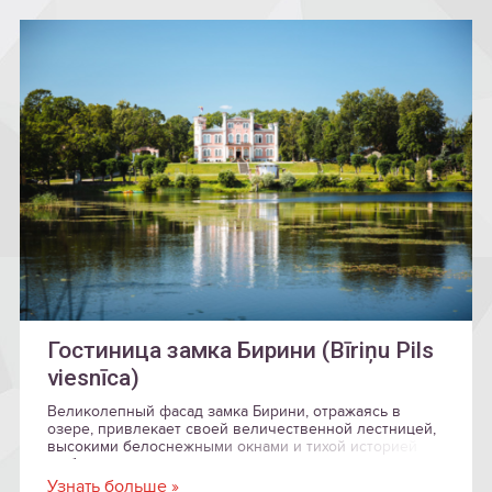
Гостиница замка Бирини (Bīriņu Pils
viesnīca)
Великолепный фасад замка Бирини, отражаясь в
озере, привлекает своей величественной лестницей,
высокими белоснежными окнами и тихой историей
любви.
Узнать больше »