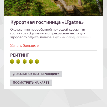
Курортная гостиница «Līgatne»
Окруженная первобытной природой курортная
гостиница «Līgatne» – это прекрасное место для
здорового отдыха, полное вкусных блюд, активных
развлекательных мероприятий и приключений на
лесных тропах!
Узнать больше »
РЕЙТИНГ
ДОБАВИТЬ К ПЛАНИРОВЩИКУ
ПОСМОТРЕТЬ НА КАРТЕ