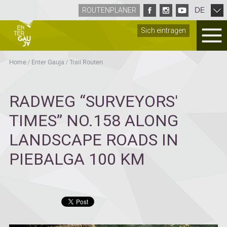
DE
ROUTENPLANER
Sich eintragen
Home
/
Enter Gauja
/
Trail Routen
RADWEG “SURVEYORS'
TIMES” NO.158 ALONG
LANDSCAPE ROADS IN
PIEBALGA 100 KM