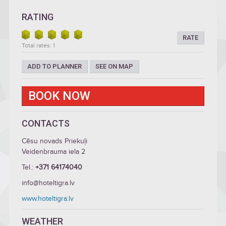
RATING
RATE
Total rates: 1
ADD TO PLANNER
SEE ON MAP
BOOK NOW
CONTACTS
Cēsu novads Priekuļi
Veidenbrauma iela 2
Tel.:
+371 64174040
info@hoteltigra.lv
www.hoteltigra.lv
WEATHER