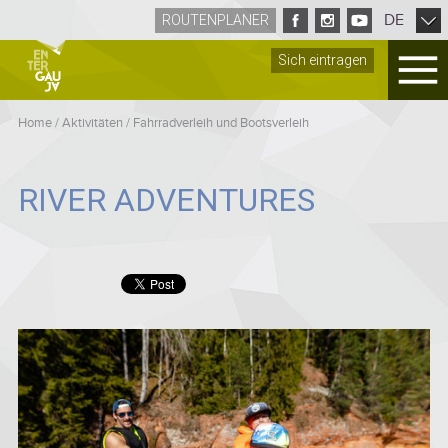
DE
ROUTENPLANER
Sich eintragen
Home
/
Aktivitäten
/
Fahrradverleih und Bootsverleih
RIVER ADVENTURES