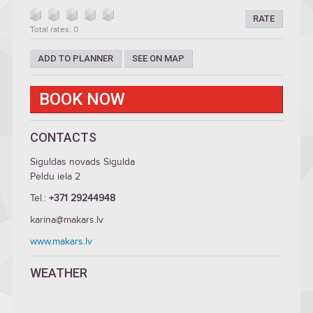
RATE
Total rates: 0
ADD TO PLANNER
SEE ON MAP
BOOK NOW
CONTACTS
Siguldas novads Sigulda
Peldu iela 2
Tel.:
+371 29244948
karina@makars.lv
www.makars.lv
WEATHER