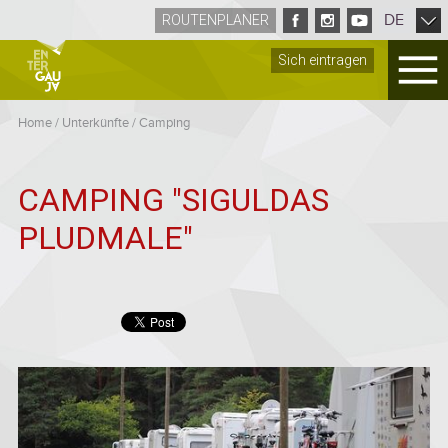
DE
ROUTENPLANER
Sich eintragen
Home
/
Unterkünfte
/
Camping
CAMPING "SIGULDAS
PLUDMALE"