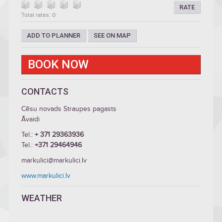
RATE
Total rates: 0
ADD TO PLANNER
SEE ON MAP
BOOK NOW
CONTACTS
Cēsu novads Straupes pagasts
Āvaidi
Tel.:
+ 371 29363936
Tel.:
+371 29464946
markulici@markulici.lv
www.markulici.lv
WEATHER