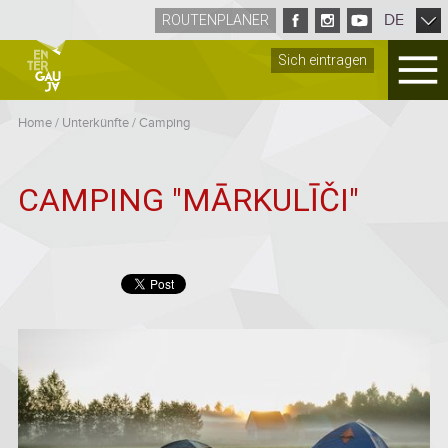
DE
ROUTENPLANER
Sich eintragen
Home
/
Unterkünfte
/
Camping
CAMPING "MĀRKULĪČI"