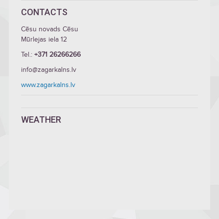
CONTACTS
Cēsu novads Cēsu
Mūrlejas iela 12
Tel.:
+371 26266266
info@zagarkalns.lv
www.zagarkalns.lv
WEATHER