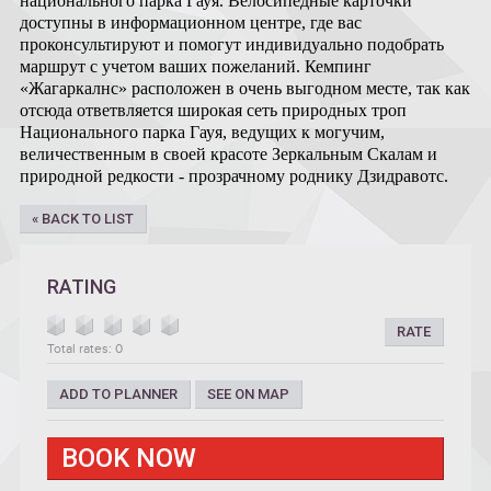
национального парка Гауя. Велосипедные карточки
доступны в информационном центре, где вас
проконсультируют и помогут индивидуально подобрать
маршрут с учетом ваших пожеланий. Кемпинг
«Жагаркалнс» расположен в очень выгодном месте, так как
отсюда ответвляется широкая сеть природных троп
Национального парка Гауя, ведущих к могучим,
величественным в своей красоте Зеркальным Скалам и
природной редкости -
прозрачному роднику Дзидравотс.
« BACK TO LIST
RATING
RATE
Total rates: 0
ADD TO PLANNER
SEE ON MAP
BOOK NOW