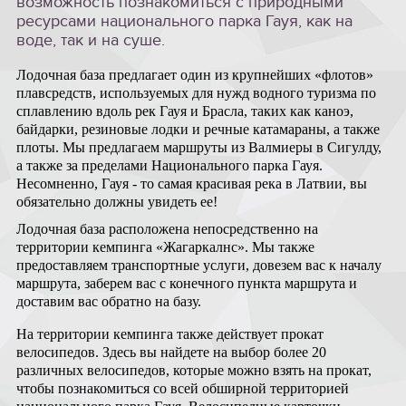
возможность познакомиться с природными
ресурсами национального парка Гауя, как на
воде, так и на суше.
Лодочная база предлагает один из крупнейших «флотов»
плавсредств, используемых для нужд водного туризма по
сплавлению вдоль рек Гауя и Брасла, таких как каноэ,
байдарки, резиновые лодки и речные катамараны, а также
плоты. Мы предлагаем маршруты из Валмиеры в Сигулду,
а также за пределами Национального парка Гауя.
Несомненно, Гауя -
то самая красивая река в Латвии, вы
обязательно должны увидеть ее!
Лодочная база расположена непосредственно на
территории кемпинга «Жагаркалнс». Мы также
предоставляем транспортные услуги, довезем вас к началу
маршрута, заберем вас с конечного пункта маршрута и
доставим вас обратно на базу.
На территории кемпинга также действует прокат
велосипедов. Здесь вы найдете на выбор более 20
различных велосипедов, которые можно взять на прокат,
чтобы познакомиться со всей обширной территорией