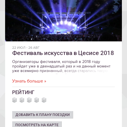
22 ИЮЛ
-
26 АВГ
Фестиваль искусства в Цесисе 2018
Организаторы фестиваля, который в 2018 году
пройдет уже в двенадцатый раз и на данный момент
уже всемирно признанный, всегда старались такую
программу мероприятий в сфере музыки, кино, театра
и визуального искусства, которая стимулирует
Узнать больше »
понимание процессов современной культуры в мире.
РЕЙТИНГ
ДОБАВИТЬ К ПЛАНУ ПОЕЗДКИ
ПОСМОТРЕТЬ НА КАРТЕ