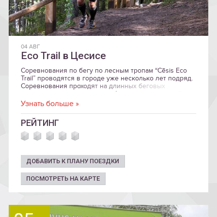
04 АВГ
Eco Trail в Цесисе
Соревнования по бегу по лесным тропам “Cēsis Eco
Trail” проводятся в городе уже несколько лет подряд.
Соревнования проходят на длинных беговых
дистанциях под открытым небом и по живописной
территории Цесиса и Национального парка Гауя.
Узнать больше »
РЕЙТИНГ
ДОБАВИТЬ К ПЛАНУ ПОЕЗДКИ
ПОСМОТРЕТЬ НА КАРТЕ