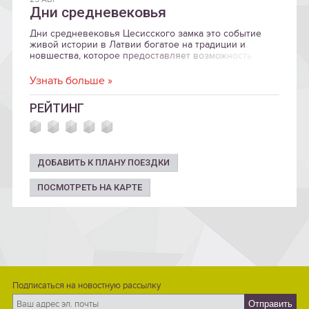
Дни средневековья
Дни средневековья Цесисского замка это событие
живой истории в Латвии богатое на традиции и
новшества, которое предоставляет возможность
путешествовать во времени и открывать, насколько
удивительной была жизнь в средневековье. Вековую
Узнать больше »
историю Цесисского замка в Дни средневековья
можно не тлько увидеть своими глазами, но и
РЕЙТИНГ
потрогать, понюхать и попробовать.
ДОБАВИТЬ К ПЛАНУ ПОЕЗДКИ
ПОСМОТРЕТЬ НА КАРТЕ
Подписаться на новостную рассылку