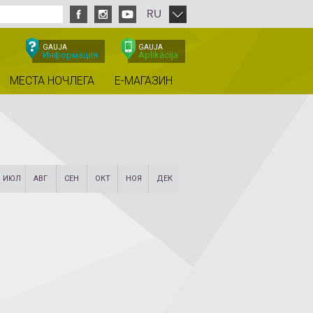
RU
GAUJA
GAUJA
Информация
Aplikācija
МЕСТА НОЧЛЕГА
E-МАГАЗИН
ИЮЛ
АВГ
СЕН
ОКТ
НОЯ
ДЕК