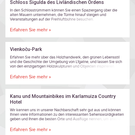
Schloss Sigulda des Livländischen Ordens
In den Schlosstrümmern können Sie einen Spaziergang über die
alten Mauern unternehmen, die Türme hinauf steigen und
Veranstaltungen auf der Freihluftbühne besuchen.
Erfahren Sie mehr »
Vienkoču-Park
Erfahren Sie mehr über das Holzhandwerk, den grünen Lebensstil
und die Geschichte der Umgebung von Līgatne, und lassen Sie sich
von den einzigartigen Holzskulpturen und Objekten inspirieren.
Erfahren Sie mehr »
Kanu und Mountainbikes im Karlamuiza Country
Hotel
Wir kennen uns in unserer Nachbarschaft sehr gut aus und können
Ihnen viele Informationen zu den interessanten Sehenswürdigkeiten
geben und Ihnen die besten Orte und Ausflüge nennen, um alleine,
mit Ihrer Familie oder in einer Gruppe von Freunden eine tolle Zeit zu
verbringen.
Erfahren Sie mehr »