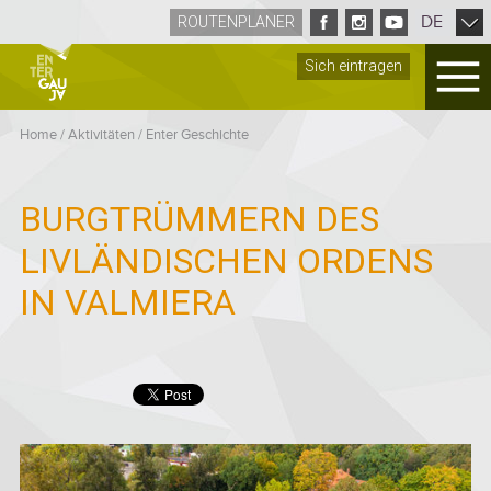
DE
ROUTENPLANER
Sich eintragen
Home
/
Aktivitäten
/
Enter Geschichte
BURGTRÜMMERN DES
LIVLÄNDISCHEN ORDENS
IN VALMIERA