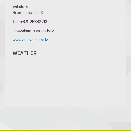
Valmiera
Bruņinieku iela 3
Tel.:
+371 26332213
tic@valmierasnovads.lv
www.visit.valmiera.lv
WEATHER