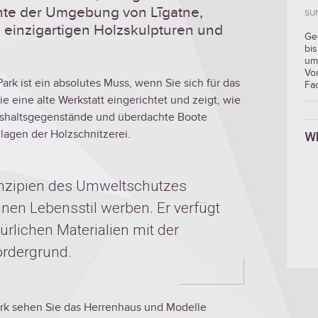
chte der Umgebung von Līgatne,
SU
n einzigartigen Holzskulpturen und
Ge
bis
um
Vo
rk ist ein absolutes Muss, wenn Sie sich für das
Fa
e eine alte Werkstatt eingerichtet und zeigt, wie
shaltsgegenstände und überdachte Boote
lagen der Holzschnitzerei.
W
rinzipien des Umweltschutzes
rünen Lebensstil werben. Er verfügt
ürlichen Materialien mit der
ordergrund.
rk sehen Sie das Herrenhaus und Modelle