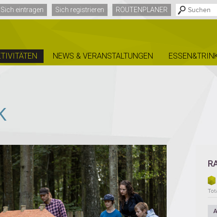
Sich eintragen
Sich registrieren
ROUTENPLANER
TIVITÄTEN
NEWS & VERANSTALTUNGEN
ESSEN&TRIN
K
R
Tota
A