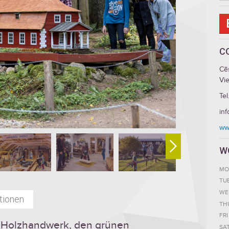
C
Cē
Vi
Tel
in
www
W
MO
TU
WE
tionen
TH
FRI
s Holzhandwerk, den grünen
SA