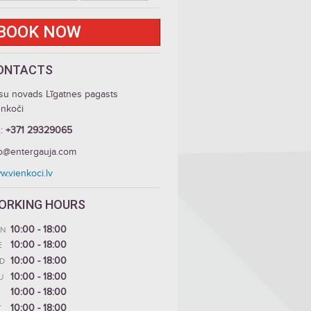
BOOK NOW
ONTACTS
su novads Līgatnes pagasts
enkoči
.:
+371 29329065
fo@entergauja.com
.vienkoci.lv
ORKING HOURS
10:00 - 18:00
N
10:00 - 18:00
E
10:00 - 18:00
D
10:00 - 18:00
U
10:00 - 18:00
10:00 - 18:00
T