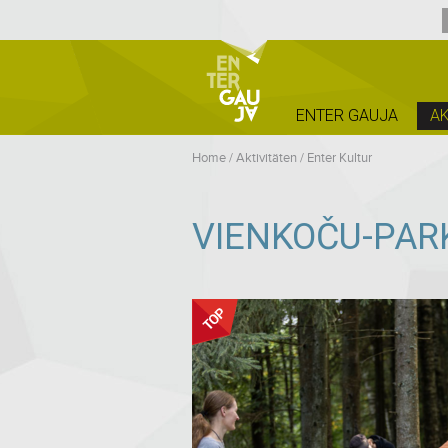
ENTER GAUJA
AK
Home
/
Aktivitäten
/
Enter Kultur
VIENKOČU-PAR