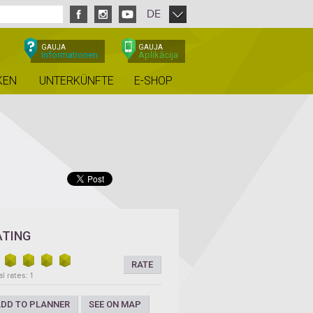
DE
GAUJA
GAUJA
Informationen
Aplikācija
KEN
UNTERKÜNFTE
E-SHOP
ATING
RATE
l rates: 1
DD TO PLANNER
SEE ON MAP