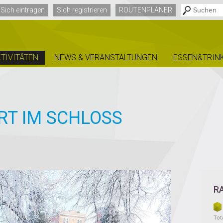
Sich eintragen
Sich registrieren
ROUTENPLANER
TIVITÄTEN
NEWS & VERANSTALTUNGEN
ESSEN&TRIN
RT IM SCHLOSS
R
Tota