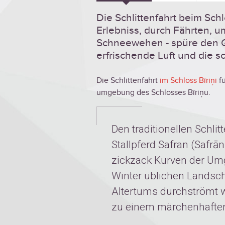
Die Schlittenfahrt beim Schl
Erlebniss, durch Fährten,
Schneewehen - spüre den Ge
erfrischende Luft und die 
Die Schlittenfahrt
im Schloss Bīriņi
f
umgebung des Schlosses Bīriņu.
Den traditionellen Schlit
Stallpferd Safran (Safrā
zickzack Kurven der Um
Winter üblichen Landsch
Altertums durchströmt w
zu einem märchenhaften