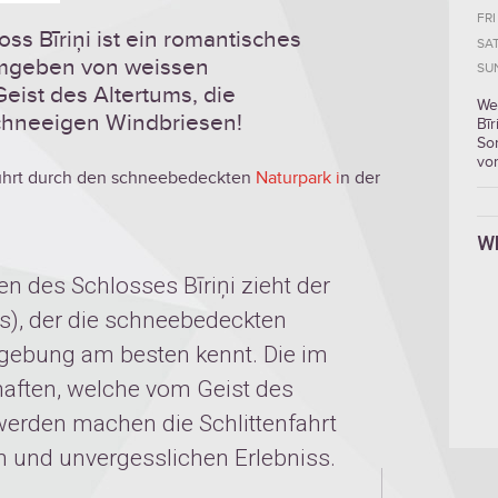
FRI
oss Bīriņi ist ein romantisches
SA
 umgeben von weissen
SU
ist des Altertums, die
We
schneeigen Windbriesen!
Bīr
Son
vor
ührt durch den schneebedeckten
Naturpark
i
n der
W
ten des Schlosses Bīriņi zieht der
ns), der die schneebedeckten
gebung am besten kennt. Die im
aften, welche vom Geist des
erden machen die Schlittenfahrt
 und unvergesslichen Erlebniss.