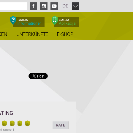
DE
GAUJA
GAUJA
Informationen
Aplikācija
KEN
UNTERKÜNFTE
E-SHOP
ATING
RATE
l rates: 1