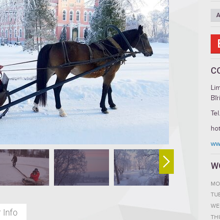
A
C
Lim
Bīr
Tel
hot
www
W
MO
TU
WE
 Info
TH