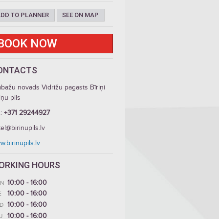
DD TO PLANNER
SEE ON MAP
BOOK NOW
ONTACTS
bažu novads Vidrižu pagasts Bīriņi
iņu pils
.:
+371 29244927
el@birinupils.lv
.birinupils.lv
ORKING HOURS
10:00 - 16:00
N
10:00 - 16:00
E
10:00 - 16:00
D
10:00 - 16:00
U