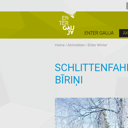
ENTER GAUJA
AK
Home
/
Aktivitäten
/
Enter Winter
SCHLITTENFAH
BĪRIŅI