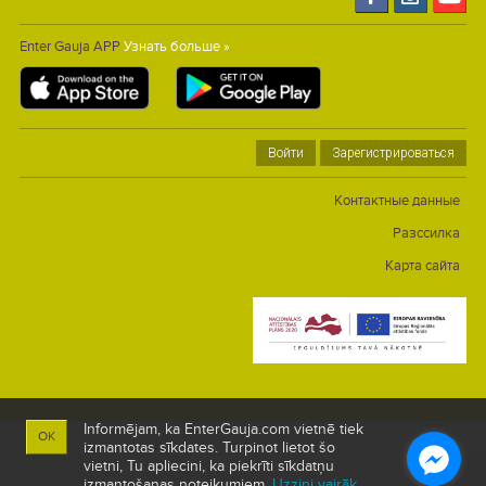
Enter Gauja APP
Узнать больше »
Войти
Зарегистрироваться
Контактные данные
Разссилка
Карта сайта
Informējam, ka EnterGauja.com vietnē tiek
OK
izmantotas sīkdates. Turpinot lietot šo
vietni, Tu apliecini, ka piekrīti sīkdatņu
izmantošanas noteikumiem.
Uzzini vairāk