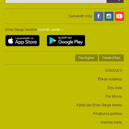
Sameklēt mūs:
Enter Gauja lietotne
Uzzināt vairāk »
Pieslēgties
Pierakstīties
KONTAKTI
Ētikas kodekss
Ziņu liste
Par Mums
Kļūsti par Enter Gauja biedru
Privātuma politika
Vietnes karte