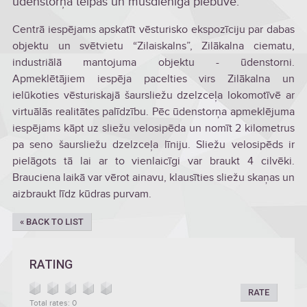
ūdenstorņa telpās un mūsdienīgā piebūvē.
Centrā iespējams apskatīt vēsturisko ekspozīciju par dabas
objektu un svētvietu “Zilaiskalns”, Zilākalna ciematu,
industriālā mantojuma objektu - ūdenstorni.
Apmeklētājiem iespēja pacelties virs Zilākalna un
ielūkoties vēsturiskajā šaursliežu dzelzceļa lokomotīvē ar
virtuālās realitātes palīdzību. Pēc ūdenstorņa apmeklējuma
iespējams kāpt uz sliežu velosipēda un nomīt 2 kilometrus
pa seno šaursliežu dzelzceļa līniju. Sliežu velosipēds ir
pielāgots tā lai ar to vienlaicīgi var braukt 4 cilvēki.
Brauciena laikā var vērot ainavu, klausīties sliežu skaņas un
aizbraukt līdz kūdras purvam.
« BACK TO LIST
RATING
RATE
Total rates: 0