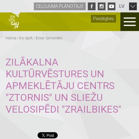
LV
CEĻOJUMA PLĀNOTĀJS
Pieslēgties
Home
/
Ko darīt
/
Enter Ģimenēm
ZILĀKALNA
KULTŪRVĒSTURES UN
APMEKLĒTĀJU CENTRS
"ZTORNIS" UN SLIEŽU
VELOSIPĒDI "ZRAILBIKES"