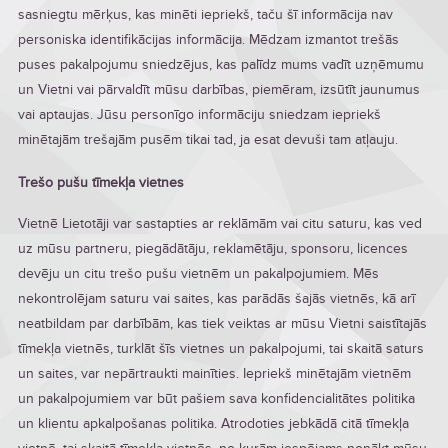
sasniegtu mērķus, kas minēti iepriekš, taču šī informācija nav
personiska identifikācijas informācija. Mēdzam izmantot trešās
puses pakalpojumu sniedzējus, kas palīdz mums vadīt uzņēmumu
un Vietni vai pārvaldīt mūsu darbības, piemēram, izsūtīt jaunumus
vai aptaujas. Jūsu personīgo informāciju sniedzam iepriekš
minētajām trešajām pusēm tikai tad, ja esat devuši tam atļauju.
Trešo pušu tīmekļa vietnes
Vietnē Lietotāji var sastapties ar reklāmām vai citu saturu, kas ved
uz mūsu partneru, piegādātāju, reklamētāju, sponsoru, licences
devēju un citu trešo pušu vietnēm un pakalpojumiem. Mēs
nekontrolējam saturu vai saites, kas parādās šajās vietnēs, kā arī
neatbildam par darbībām, kas tiek veiktas ar mūsu Vietni saistītajās
tīmekļa vietnēs, turklāt šīs vietnes un pakalpojumi, tai skaitā saturs
un saites, var nepārtraukti mainīties. Iepriekš minētajām vietnēm
un pakalpojumiem var būt pašiem sava konfidencialitātes politika
un klientu apkalpošanas politika. Atrodoties jebkādā citā tīmekļa