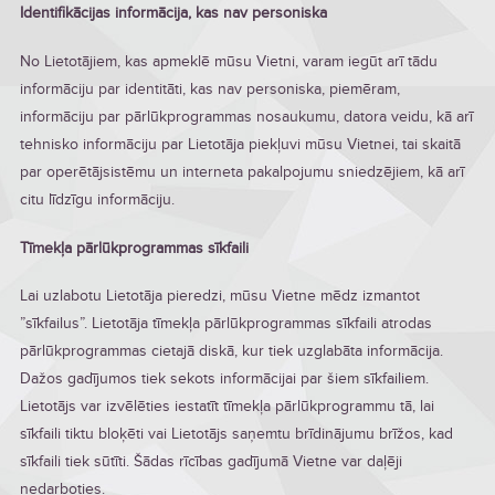
Identifikācijas informācija, kas nav personiska
No Lietotājiem, kas apmeklē mūsu Vietni, varam iegūt arī tādu
informāciju par identitāti, kas nav personiska, piemēram,
informāciju par pārlūkprogrammas nosaukumu, datora veidu, kā arī
tehnisko informāciju par Lietotāja piekļuvi mūsu Vietnei, tai skaitā
par operētājsistēmu un interneta pakalpojumu sniedzējiem, kā arī
citu līdzīgu informāciju.
Tīmekļa pārlūkprogrammas sīkfaili
Lai uzlabotu Lietotāja pieredzi, mūsu Vietne mēdz izmantot
”sīkfailus”. Lietotāja tīmekļa pārlūkprogrammas sīkfaili atrodas
pārlūkprogrammas cietajā diskā, kur tiek uzglabāta informācija.
Dažos gadījumos tiek sekots informācijai par šiem sīkfailiem.
Lietotājs var izvēlēties iestatīt tīmekļa pārlūkprogrammu tā, lai
sīkfaili tiktu bloķēti vai Lietotājs saņemtu brīdinājumu brīžos, kad
sīkfaili tiek sūtīti. Šādas rīcības gadījumā Vietne var daļēji
nedarboties.