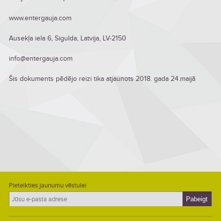
www.entergauja.com
Ausekļa iela 6, Sigulda, Latvija, LV-2150
info@entergauja.com
Šis dokuments pēdējo reizi tika atjaunots 2018. gada 24.maijā
Pieteikties jaunumu vēstulei