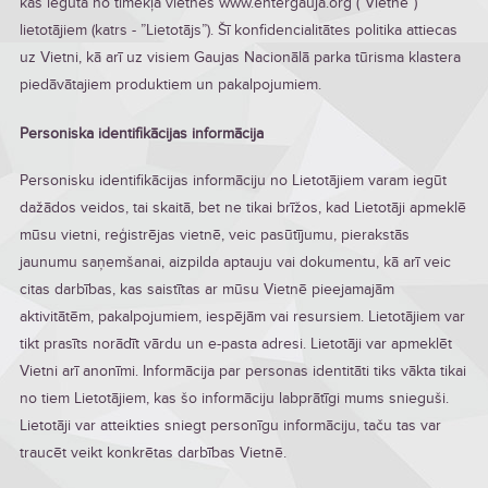
kas iegūta no tīmekļa vietnes www.entergauja.org (”Vietne”)
lietotājiem (katrs - ”Lietotājs”). Šī konfidencialitātes politika attiecas
uz Vietni, kā arī uz visiem Gaujas Nacionālā parka tūrisma klastera
piedāvātajiem produktiem un pakalpojumiem.
Personiska identifikācijas informācija
Personisku identifikācijas informāciju no Lietotājiem varam iegūt
dažādos veidos, tai skaitā, bet ne tikai brīžos, kad Lietotāji apmeklē
mūsu vietni, reģistrējas vietnē, veic pasūtījumu, pierakstās
jaunumu saņemšanai, aizpilda aptauju vai dokumentu, kā arī veic
citas darbības, kas saistītas ar mūsu Vietnē pieejamajām
aktivitātēm, pakalpojumiem, iespējām vai resursiem. Lietotājiem var
tikt prasīts norādīt vārdu un e-pasta adresi. Lietotāji var apmeklēt
Vietni arī anonīmi. Informācija par personas identitāti tiks vākta tikai
no tiem Lietotājiem, kas šo informāciju labprātīgi mums snieguši.
Lietotāji var atteikties sniegt personīgu informāciju, taču tas var
traucēt veikt konkrētas darbības Vietnē.