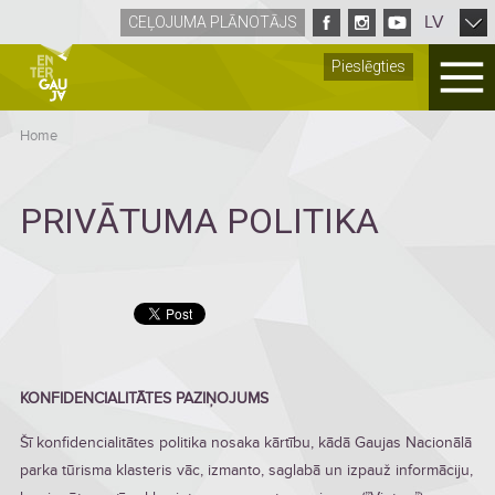
LV
CEĻOJUMA PLĀNOTĀJS
Pieslēgties
Home
PRIVĀTUMA POLITIKA
KONFIDENCIALITĀTES PAZIŅOJUMS
Šī konfidencialitātes politika nosaka kārtību, kādā Gaujas Nacionālā
parka tūrisma klasteris vāc, izmanto, saglabā un izpauž informāciju,