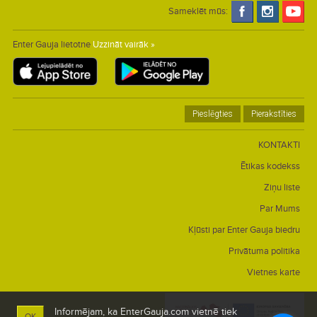
Sameklēt mūs:
Enter Gauja lietotne
Uzzināt vairāk »
Pieslēgties
Pierakstīties
KONTAKTI
Ētikas kodekss
Ziņu liste
Par Mums
Kļūsti par Enter Gauja biedru
Privātuma politika
Vietnes karte
Informējam, ka EnterGauja.com vietnē tiek
OK