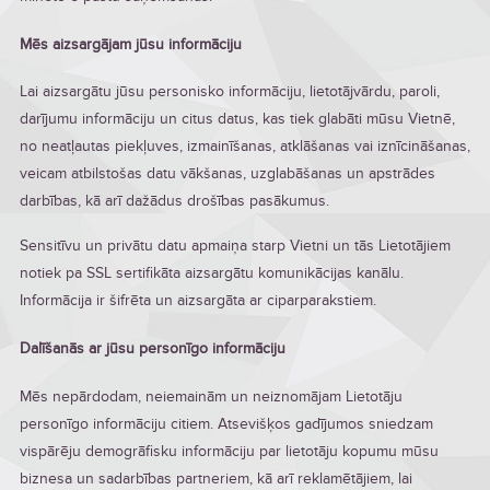
Mēs aizsargājam jūsu informāciju
Lai aizsargātu jūsu personisko informāciju, lietotājvārdu, paroli,
darījumu informāciju un citus datus, kas tiek glabāti mūsu Vietnē,
no neatļautas piekļuves, izmainīšanas, atklāšanas vai iznīcināšanas,
veicam atbilstošas datu vākšanas, uzglabāšanas un apstrādes
darbības, kā arī dažādus drošības pasākumus.
Sensitīvu un privātu datu apmaiņa starp Vietni un tās Lietotājiem
notiek pa SSL sertifikāta aizsargātu komunikācijas kanālu.
Informācija ir šifrēta un aizsargāta ar ciparparakstiem.
Dalīšanās ar jūsu personīgo informāciju
Mēs nepārdodam, neiemainām un neiznomājam Lietotāju
personīgo informāciju citiem. Atsevišķos gadījumos sniedzam
vispārēju demogrāfisku informāciju par lietotāju kopumu mūsu
biznesa un sadarbības partneriem, kā arī reklamētājiem, lai