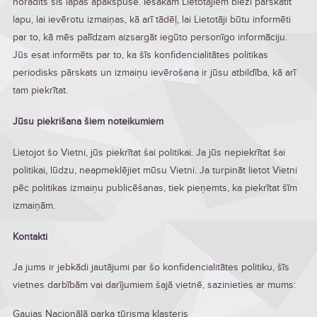
norādīts šīs lapas apakšpusē. Iesakām Lietotājiem bieži pārskatīt
lapu, lai ievērotu izmaiņas, kā arī tādēļ, lai Lietotāji būtu informēti
par to, kā mēs palīdzam aizsargāt iegūto personīgo informāciju.
Jūs esat informēts par to, ka šīs konfidencialitātes politikas
periodisks pārskats un izmaiņu ievērošana ir jūsu atbildība, kā arī
tam piekrītat.
Jūsu piekrišana šiem noteikumiem
Lietojot šo Vietni, jūs piekrītat šai politikai. Ja jūs nepiekrītat šai
politikai, lūdzu, neapmeklējiet mūsu Vietni. Ja turpināt lietot Vietni
pēc politikas izmaiņu publicēšanas, tiek pieņemts, ka piekrītat šīm
izmaiņām.
Kontakti
Ja jums ir jebkādi jautājumi par šo konfidencialitātes politiku, šīs
vietnes darbībām vai darījumiem šajā vietnē, sazinieties ar mums:
Gaujas Nacionālā parka tūrisma klasteris