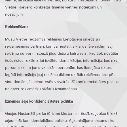
vietnē, tai skaitā tīmekļa vietnēs, no kurām iespējams nonākt mūsu
Vietnē, jāievēro konkrētās tīmekļa vietnes noteikumi un
nosacījumi.
Reklamēšana
Mūsu Vietnē redzamās reklāmas Lietotājiem sniedz arī
reklamēšanas partneri, kuri var iestatīt sīkfailus. Šie sīkfaili ļauj
reklāmu serverim atpazīt jūsu datoru katru reizi, kad tiek nosūtīta
tiešsaistes reklāma, lai ievāktu identifikācijas informāciju, kas nav
personiska, no jums vai citām personām, kas lieto jūsu datoru.
Iegūtā informācija ļauj reklāmu tīkliem uzrādīt reklāmas, kas pēc
viņu domām jūs ieinteresēs visvairāk. Šī konfidencialitātes politika
neietver reklamētāju sīkfailu izmantošanu.
Izmaiņas šajā konfidencialitātes politikā
Gaujas Nacionālā parka tūrisma klasterim ir tiesības jebkurā laikā
atjaunināt konfidencialitātes politiku. Atjauninājuma datums tiks