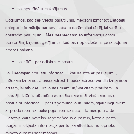
Lai apstrādātu maksājumus
Gadījumos, kad tiek veikts pasūtījums, mēdzam izmantot Lietotāju
sniegto informāciju par sevi, taču to darām tikai tādēļ, lai varētu
apstrādāt pasūtījumu. Mēs nesniedzam šo informāciju citām
personām, izņemot gadījumus, kad tas nepieciešams pakalpojuma
nodrošināšanai.
Lai sūtītu periodiskus e-pastus
Lai Lietotājam nosūtītu informāciju, kas saistīta ar pasūtījumu,
mēdzam izmantot e-pasta adresi. E-pasta adrese var tikt izmantota
arī tam, lai atbildētu uz jautājumiem un/ vai citām prasībām. Ja
Lietotājs izlēmis būt mūsu adresātu sarakstā, viņš saņems e-
pastus ar informāciju par uzņēmuma jaunumiem, atjauninājumiem,
ar produktiem vai pakalpojumiem saistītu informāciju u.c. Ja
Lietotājs vairs nevēlas saņemt šādus e-pastus, katra e-pasta
beigās ir iekļauta informācija par to, kā atteikties no iepriekš
minēto e-pastu saņemšanas.