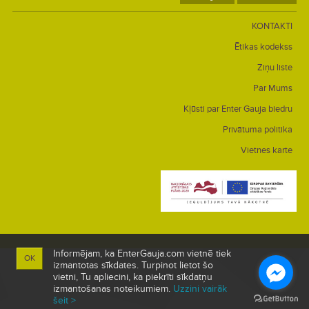
KONTAKTI
Ētikas kodekss
Ziņu liste
Par Mums
Kļūsti par Enter Gauja biedru
Privātuma politika
Vietnes karte
Informējam, ka EnterGauja.com vietnē tiek
OK
izmantotas sīkdates. Turpinot lietot šo
vietni, Tu apliecini, ka piekrīti sīkdatņu
izmantošanas noteikumiem.
Uzzini vairāk
šeit >