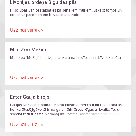
Livonijas ordeņa Siguldas pils
Pilsdrupās vari pastaigāties pa senajiem mūriem, uzkāpt torņos un
doties uz pasākumiem brīvdabas estrādē.
Uzzināt vairāk »
Mini Zoo Mežiņi
Mini Zoo "Mežiņi" ir Latvijas lauku amatniecības un dzīvnieku sēta.
Uzzināt vairāk »
Enter Gauja birojs
Gaujas Nacionālā parka tūrisma klastera mērķis ir kļūt par Latvijas
konkurētspējīgāko tūrisma galamērķi ārpus Rīgas ar kvalitatīvu un
specializētu tūrisma piedāvājumu precīzi segmentētā ārvalstu un
vietējā tirgū visa gada garumā, kas ir orientēts uz pieprasītu atpūtu
un aktivitātēm dabā un vēsturiskā kultūrvidē.
Uzzināt vairāk »