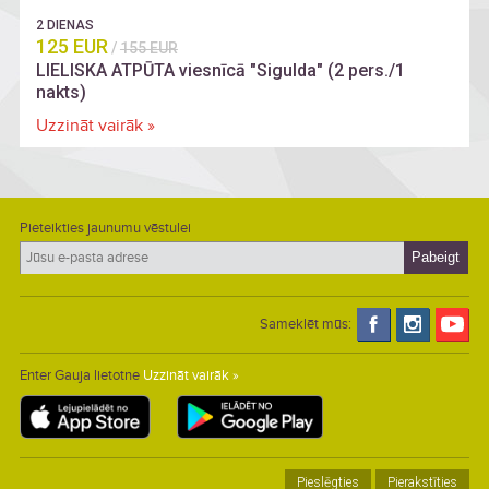
2 DIENAS
125 EUR
/
155 EUR
LIELISKA ATPŪTA viesnīcā "Sigulda" (2 pers./1
nakts)
Uzzināt vairāk »
Pieteikties jaunumu vēstulei
Sameklēt mūs:
Enter Gauja lietotne
Uzzināt vairāk »
Pieslēgties
Pierakstīties