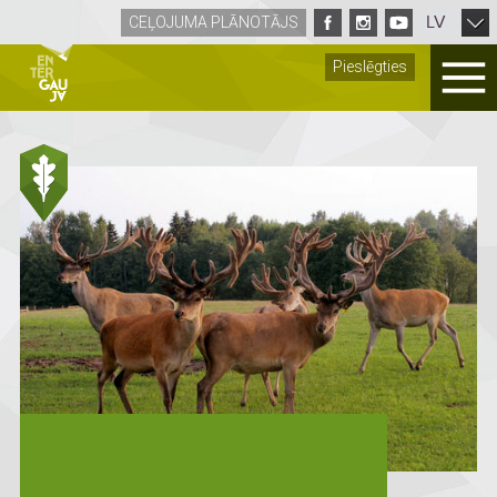
LV
CEĻOJUMA PLĀNOTĀJS
Pieslēgties