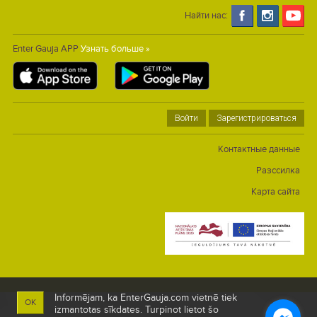
Найти нас:
Enter Gauja APP
Узнать больше »
Войти
Зарегистрироваться
Контактные данные
Разссилка
Карта сайта
Informējam, ka EnterGauja.com vietnē tiek
OK
izmantotas sīkdates. Turpinot lietot šo