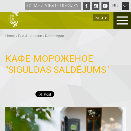
RU
СПЛАНИРОВАТЬ ПОЕЗДКУ
Войти
Home
/
Eда & напитки
/
Кафетерии
КАФЕ-МОРОЖЕНОЕ
"SIGULDAS SALDĒJUMS"