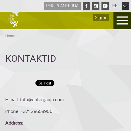
EE
REISIPLANEERIJA
Sign in
Home
KONTAKTID
E-mail: info@entergauja.com
Phone: +371-28658900
Address: