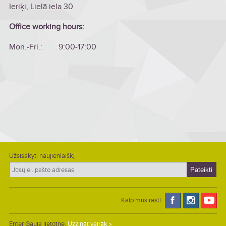
Ieriķi, Lielā iela 30
Office working hours:
Mon.-Fri.: 9:00-17:00
Užsisakyti naujienlaiškį
Kaip mus rasti:
Enter Gauja lietotne.
Uzzināt vairāk »