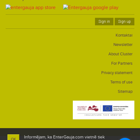
Sign in
Sign up
Kontaktai
Newsletter
About Cluster
For Partners
Privacy statement
Terms of use
Sitemap
Informējam, ka EnterGauja.com vietnē tiek
OK