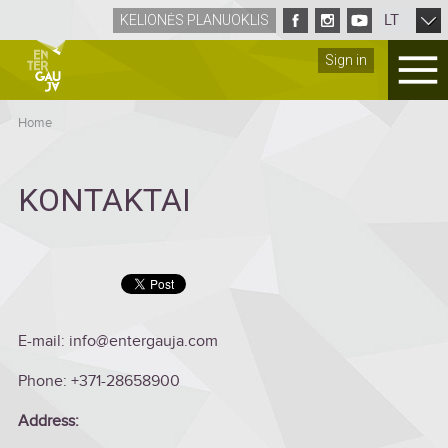
LT
KELIONĖS PLANUOKLIS
Sign in
Home
KONTAKTAI
E-mail: info@entergauja.com
Phone: +371-28658900
Address: