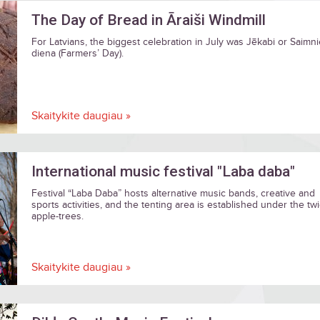
The Day of Bread in Āraiši Windmill
For Latvians, the biggest celebration in July was Jēkabi or Saimn
diena (Farmers’ Day).
Skaitykite daugiau »
International music festival "Laba daba"
Festival “Laba Daba” hosts alternative music bands, creative and
sports activities, and the tenting area is established under the tw
apple-trees.
Skaitykite daugiau »