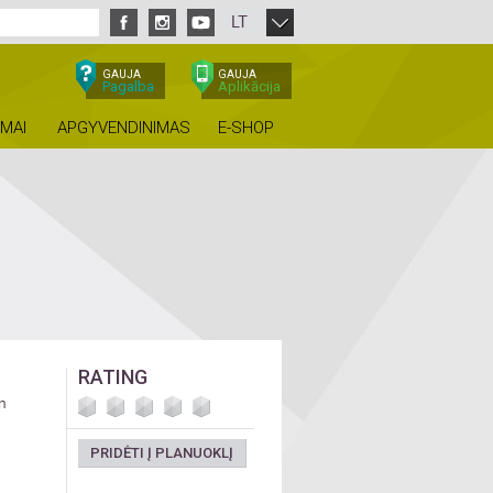
LT
GAUJA
GAUJA
Pagalba
Aplikācija
IMAI
APGYVENDINIMAS
E-SHOP
RATING
n
PRIDĖTI Į PLANUOKLĮ