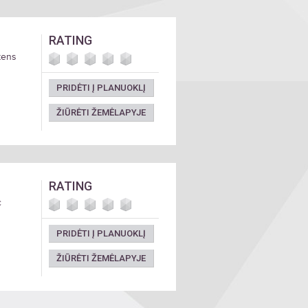
RATING
tens
PRIDĖTI Į PLANUOKLĮ
ŽIŪRĖTI ŽEMĖLAPYJE
RATING
c
PRIDĖTI Į PLANUOKLĮ
ŽIŪRĖTI ŽEMĖLAPYJE