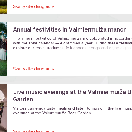
Skaitykite daugiau »
Annual festivities in Valmiermuiža manor
The annual festivities of Valmiermuiža are celebrated in accorda
with the solar calendar — eight times a year. During these festiva
explore our roots, traditions, folk dances, songs and enjoy a glas
good beer.
Skaitykite daugiau »
Live music evenings at the Valmiermuiža 
Garden
Visitors can enjoy tasty meals and listen to music in the live musi
evenings at the Valmiermuiža Beer Garden.
Skaitykite daugiau »