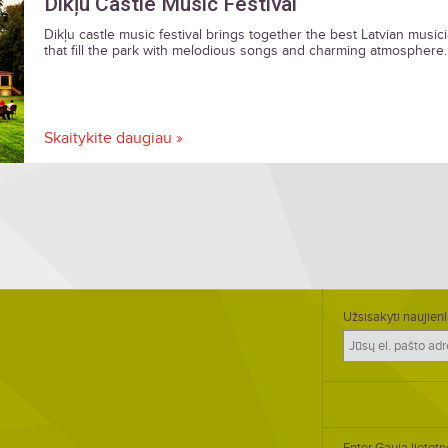
Dikļu Castle Music Festival
Dikļu castle music festival brings together the best Latvian music
that fill the park with melodious songs and charming atmosphere.
Skaitykite daugiau »
Užsisakyti naujienl