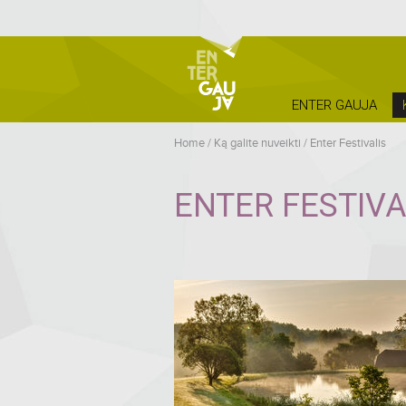
ENTER GAUJA
Home
/
Ką galite nuveikti
/
Enter Festivalis
ENTER FESTIVA