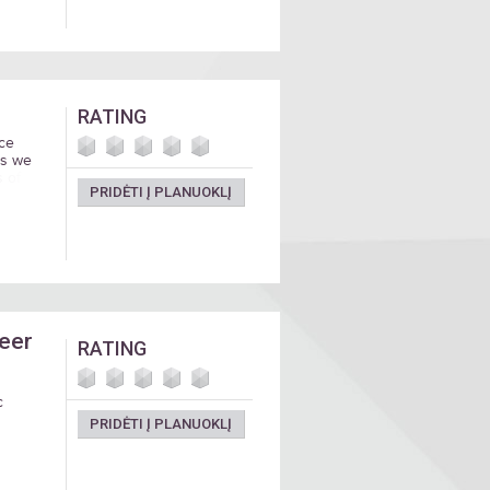
RATING
nce
ls we
s of
PRIDĖTI Į PLANUOKLĮ
Beer
RATING
c
PRIDĖTI Į PLANUOKLĮ