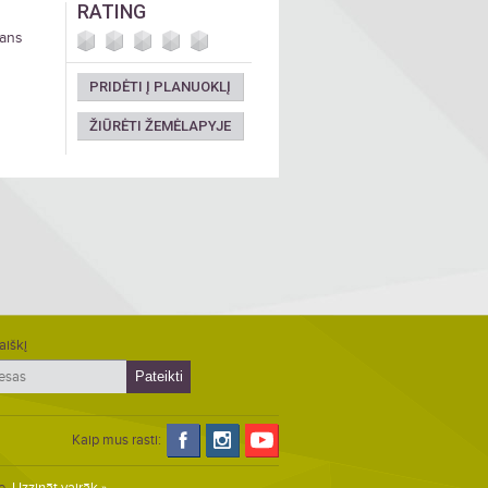
RATING
ians
PRIDĖTI Į PLANUOKLĮ
ŽIŪRĖTI ŽEMĖLAPYJE
aiškį
Kaip mus rasti: