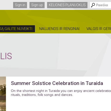
Sign in
Sign up
KELIONĖS PLANUOKLIS
KĄ GALITE NUVEIKTI
NAUJIENOS IR RENGINIAI
VALGIS IR GĖR
LIS
Summer Solstice Celebration in Turaida
On the shortest night in Turaida you can enjoy ancient celebratio
rituals, traditions, folk songs and dances.