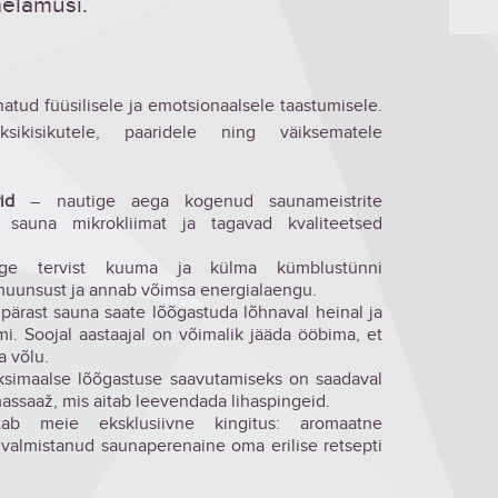
elamusi.
natud füüsilisele ja emotsionaalsele taastumisele.
kisikutele, paaridele ning väiksematele
id
– nautige aega kogenud saunameistrite
 sauna mikrokliimat ja tagavad kvaliteetsed
e tervist kuuma ja külma kümblustünni
muunsust ja annab võimsa energialaengu.
pärast sauna saate lõõgastuda lõhnaval heinal ja
i. Soojal aastaajal on võimalik jääda ööbima, et
a võlu.
simaalse lõõgastuse saavutamiseks on saadaval
ssaaž, mis aitab leevendada lihaspingeid.
 meie eksklusiivne kingitus: aromaatne
 valmistanud saunaperenaine oma erilise retsepti