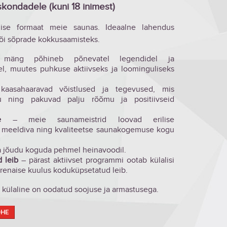
ondadele (kuni 18 inimest)
ise formaat meie saunas. Ideaalne lahendus
või sõprade kokkusaamisteks.
ng põhineb põnevatel legendidel ja
el, muutes puhkuse aktiivseks ja loominguliseks
asahaaravad võistlused ja tegevused, mis
 ning pakuvad palju rõõmu ja positiivseid
e
– meie saunameistrid loovad erilise
 meeldiva ning kvaliteetse saunakogemuse kogu
a jõudu koguda pehmel heinavoodil.
 leib
– pärast aktiivset programmi ootab külalisi
renaise kuulus koduküpsetatud leib.
a külaline on oodatud soojuse ja armastusega.
OHE