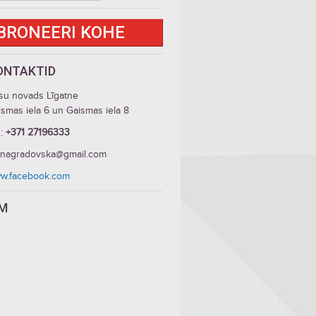
BRONEERI KOHE
ONTAKTID
su novads Līgatne
smas iela 6 un Gaismas iela 8
.:
+371 27196333
enagradovska@gmail.com
w.facebook.com
LM