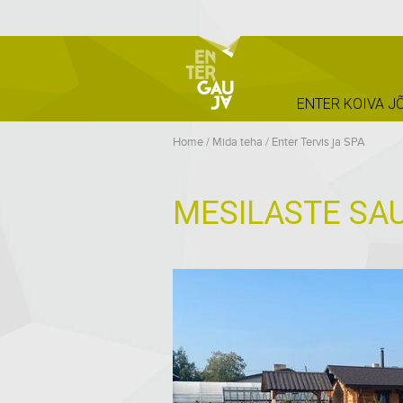
ENTER KOIVA J
Home
/
Mida teha
/
Enter Tervis ja SPA
MESILASTE SA