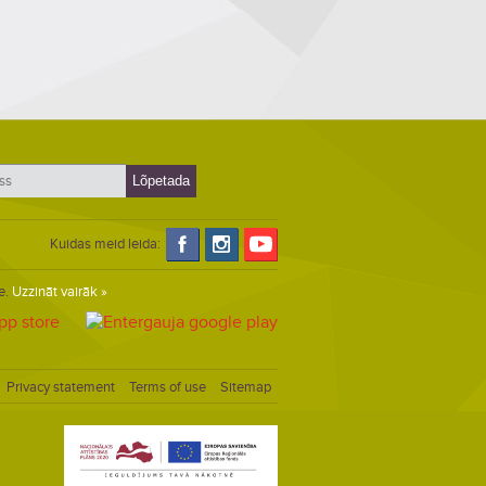
Kuidas meid leida:
e.
Uzzināt vairāk »
Privacy statement
Terms of use
Sitemap