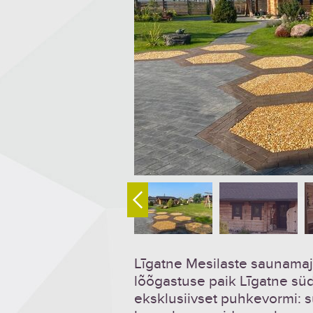
Līgatne Mesilaste saunamaja
lõõgastuse paik Līgatne s
eksklusiivset puhkevormi: sü