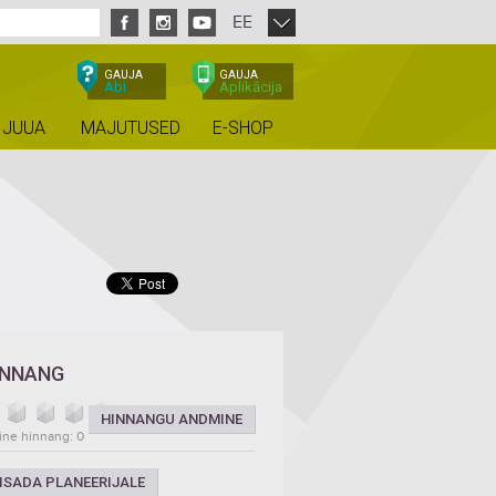
EE
GAUJA
GAUJA
Abi
Aplikācija
 JUUA
MAJUTUSED
E-SHOP
INNANG
HINNANGU ANDMINE
ine hinnang: 0
ISADA PLANEERIJALE