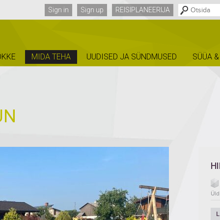
Sign in
Sign up
REISIPLANEERIJA
ÕKKE
MIDA TEHA
UUDISED JA SÜNDMUSED
SÜÜA &
UN
H
Üld
L