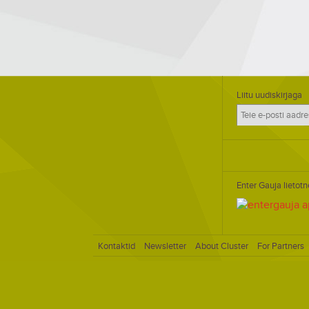
Liitu uudiskirjaga
Enter Gauja lietotn
Kontaktid
Newsletter
About Cluster
For Partners