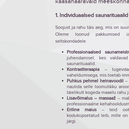
kaasahaaravaid meeskonna
1. Individuaalsed saunarituaalid
Soojust ja rahu täis aeg, mis on suu
Oleme loonud pakkumised üksi
seltskondadele.
Professionaalsed saunameistr
juhendamisel, kes valdavad
saunarituaalid.
Kontrastteraapia
– tugevdag
vaheldumisega, mis toetab im
Puhkus pehmel heinavoodil
– 
nautida selle loomulikku aroom
täielikult kogeda maaelu rahu j
Lisavõimalus – massaaž
– mak
professionaalne kehahooldusma
Eriline maius
– teid ootab
koduküpsetatud leib, mille on
järgi.