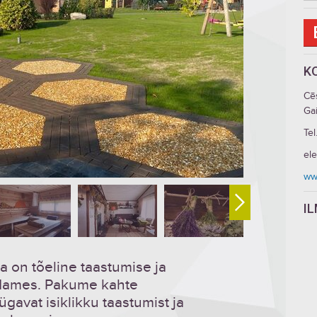
K
Cē
Gai
Tel
el
ww
I
 on tõeline taastumise ja
üdames. Pakume kahte
gavat isiklikku taastumist ja