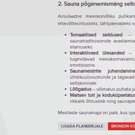
2. Sauna põgenemismäng seltsk
Ainulaadne meeskondliku puhkam
ettevõtteüritusteks, tähtpäevadeks 
Temaatilised seiklused
– mä
saunatraditsioonide avastamis
elamuseks.
Interaktiivsed ülesanded
– ka
tugevdavad meeskonnavaimu
emotsioone.
Saunameistrite juhendamin
ühtekuuluvustunde ja tagavad
seltskonnale.
Lõõgastus
– võimalus puhata j
Maitsev toit ja koduküpsetatud
rikkalik õhtusöök ning saunape
Mesilaste saunamaja on paik, kus ig
LISADA PLANEERIJALE
BRONEERI K