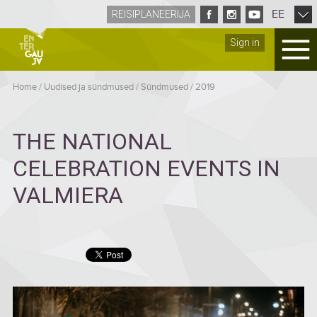
EE
REISIPLANEERIJA
Sign in
Home
/
Uudised ja sündmused
/
Sündmused
/
2019
THE NATIONAL
CELEBRATION EVENTS IN
VALMIERA