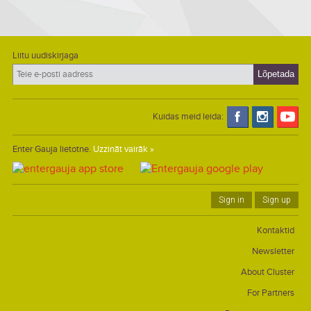
Liitu uudiskirjaga
Kuidas meid leida:
Enter Gauja lietotne.
Uzzināt vairāk »
Sign in
Sign up
Kontaktid
Newsletter
About Cluster
For Partners