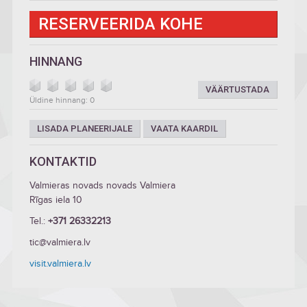
RESERVEERIDA KOHE
HINNANG
VÄÄRTUSTADA
Üldine hinnang: 0
LISADA PLANEERIJALE
VAATA KAARDIL
KONTAKTID
Valmieras novads novads Valmiera
Rīgas iela 10
Tel.:
+371 26332213
tic@valmiera.lv
visit.valmiera.lv