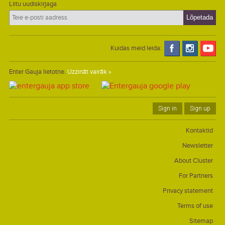
Liitu uudiskirjaga
Kuidas meid leida:
Enter Gauja lietotne.
Uzzināt vairāk »
Sign in
Sign up
Kontaktid
Newsletter
About Cluster
For Partners
Privacy statement
Terms of use
Sitemap