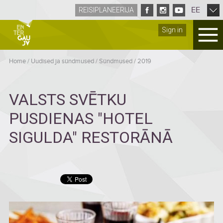
EE
REISIPLANEERIJA
Sign in
Home
/
Uudised ja sündmused
/
Sündmused
/
2019
VALSTS SVĒTKU
PUSDIENAS "HOTEL
SIGULDA" RESTORĀNĀ