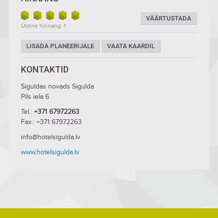
VÄÄRTUSTADA
Üldine hinnang: 1
LISADA PLANEERIJALE
VAATA KAARDIL
KONTAKTID
Siguldas novads Sigulda
Pils iela 6
Tel.:
+371 67972263
Fax.: +371 67972263
info@hotelsigulda.lv
www.hotelsigulda.lv