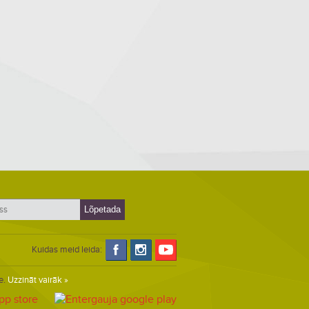
Kuidas meid leida:
e.
Uzzināt vairāk »