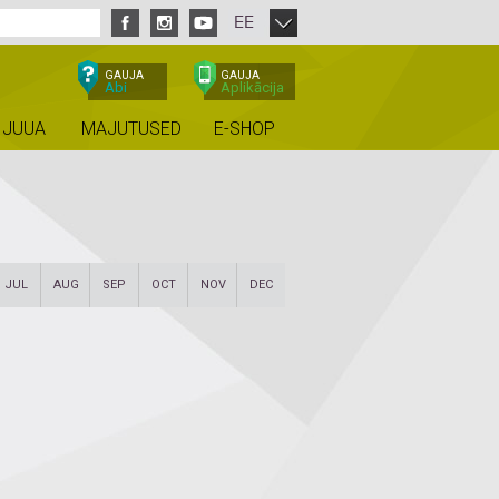
EE
GAUJA
GAUJA
Abi
Aplikācija
 JUUA
MAJUTUSED
E-SHOP
JUL
AUG
SEP
OCT
NOV
DEC