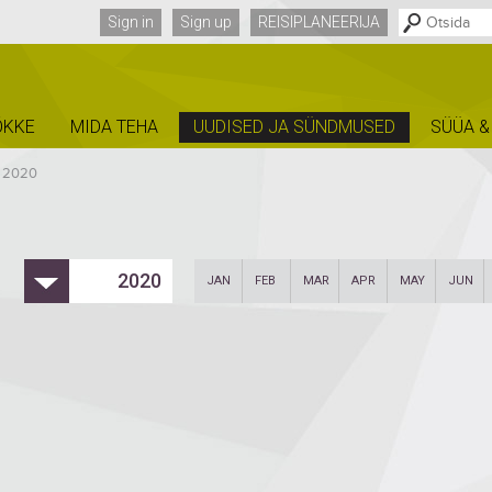
Sign in
Sign up
REISIPLANEERIJA
ÕKKE
MIDA TEHA
UUDISED JA SÜNDMUSED
SÜÜA &
/
2020
2020
JAN
FEB
MAR
APR
MAY
JUN