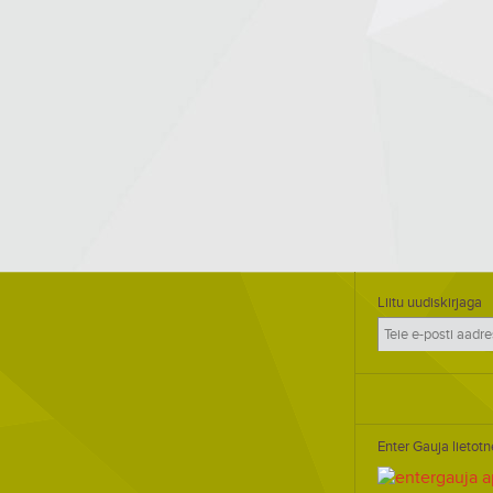
Liitu uudiskirjaga
Enter Gauja lietotn