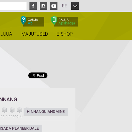
EE
GAUJA
GAUJA
Abi
Aplikācija
 JUUA
MAJUTUSED
E-SHOP
INNANG
HINNANGU ANDMINE
ine hinnang: 0
ISADA PLANEERIJALE