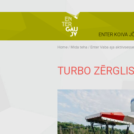
ENTER KOIVA J
Home
/
Mida teha
/
Enter Vaba aja aktiivsess
TURBO ZĒRGLI