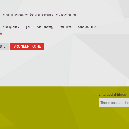
. Lennuhooaeg kestab maist oktoobrini.
kuupäev ja kellaaeg enne saabumist:
e
DIL
BRONEERI KOHE
Liitu uudiskirjaga