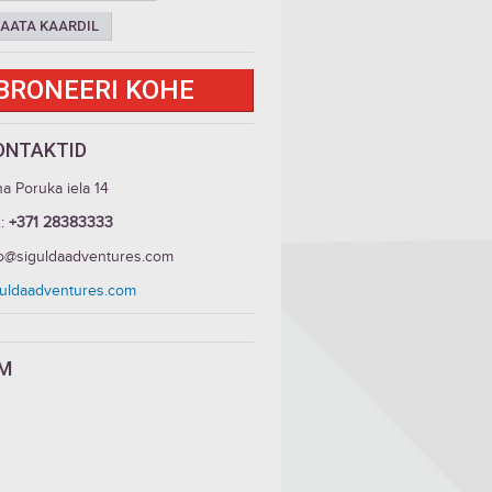
AATA KAARDIL
BRONEERI KOHE
ONTAKTID
a Poruka iela 14
.:
+371 28383333
fo@siguldaadventures.com
guldaadventures.com
LM