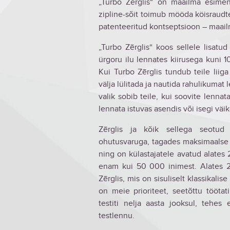
„Turbo Zērglis“ on maailma esimene
zipline-sõit toimub mööda köisraudt
patenteeritud kontseptsioon – maailma
„Turbo Zērglis“ koos sellele lisat
ürgoru ilu lennates kiirusega kuni 
Kui Turbo Zērglis tundub teile liiga
välja lülitada ja nautida rahulikumat
valik sobib teile, kui soovite lennat
lennata istuvas asendis või isegi väi
Zērglis ja kõik sellega seotud
ohutusvaruga, tagades maksimaalse t
ning on külastajatele avatud alates 
enam kui 50 000 inimest. Alates 20
Zērglis, mis on sisuliselt klassikali
on meie prioriteet, seetõttu töötat
testiti nelja aasta jooksul, tehe
testlennu.