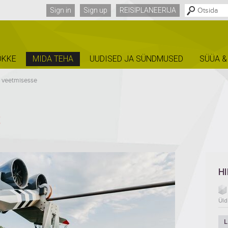
Sign in
Sign up
REISIPLANEERIJA
ÕKKE
MIDA TEHA
UUDISED JA SÜNDMUSED
SÜÜA &
e veetmisesse
S
H
Üld
L