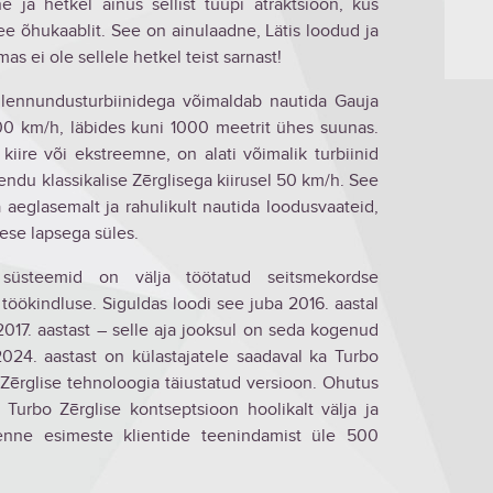
 ja hetkel ainus sellist tüüpi atraktsioon, kus
ee õhukaablit. See on ainulaadne, Lätis loodud ja
s ei ole sellele hetkel teist sarnast!
ud lennundusturbiinidega võimaldab nautida Gauja
100 km/h, läbides kuni 1000 meetrit ühes suunas.
 kiire või ekstreemne, on alati võimalik turbiinid
 lendu klassikalise Zērglisega kiirusel 50 km/h. See
a aeglasemalt ja rahulikult nautida loodusvaateid,
kese lapsega süles.
 süsteemid on välja töötatud seitsmekordse
öökindluse. Siguldas loodi see juba 2016. aastal
2017. aastast – selle aja jooksul on seda kogenud
24. aastast on külastajatele saadaval ka Turbo
se Zērglise tehnoloogia täiustatud versioon. Ohutus
i Turbo Zērglise kontseptsioon hoolikalt välja ja
s enne esimeste klientide teenindamist üle 500