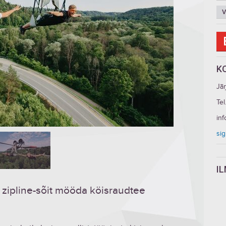
V
K
Jāņ
Tel
in
si
I
 zipline-sõit mööda köisraudtee