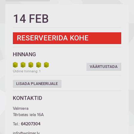
14 FEB
RESERVEERIDA KOHE
HINNANG
VÄÄRTUSTADA
Üldine hinnang: 1
LISADA PLANEERIJALE
KONTAKTID
Valmiera
Tērbatas iela 16A
Tel.:
64207304
info@wolmar.lv