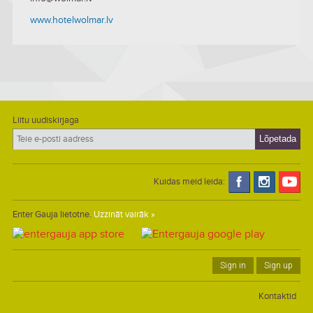
www.hotelwolmar.lv
Liitu uudiskirjaga
Kuidas meid leida:
Enter Gauja lietotne.
Uzzināt vairāk »
Sign in
Sign up
Kontaktid