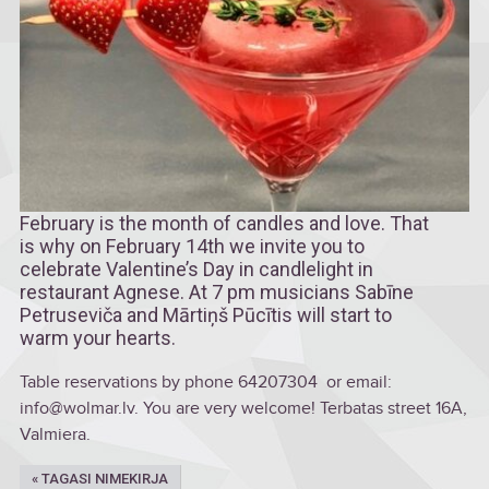
February is the month of candles and love. That
is why on February 14th we invite you to
celebrate Valentine’s Day in candlelight in
restaurant Agnese. At 7 pm musicians Sabīne
Petruseviča and Mārtiņš Pūcītis will start to
warm your hearts.
Table reservations by phone 64207304 or email:
info@wolmar.lv. You are very welcome! Terbatas street 16A,
Valmiera.
« TAGASI NIMEKIRJA