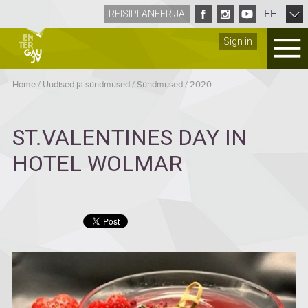
EE
REISIPLANEERIJA
Sign in
Home
/
Uudised ja sündmused
/
Sündmused
/
2020
ST.VALENTINES DAY IN
HOTEL WOLMAR