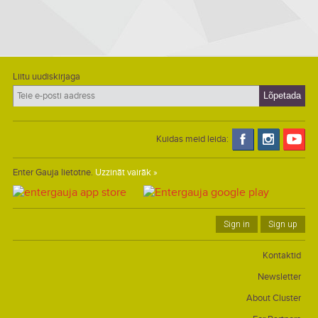
Liitu uudiskirjaga
Kuidas meid leida:
Enter Gauja lietotne.
Uzzināt vairāk »
Sign in
Sign up
Kontaktid
Newsletter
About Cluster