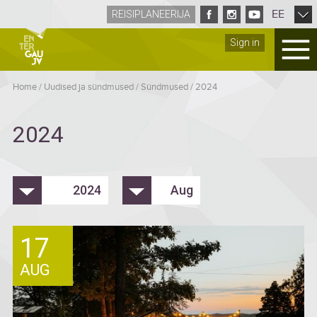
EE
REISIPLANEERIJA
Sign in
Home
/
Uudised ja sündmused
/
Sündmused
/
2024
2024
2024
Aug
17
AUG