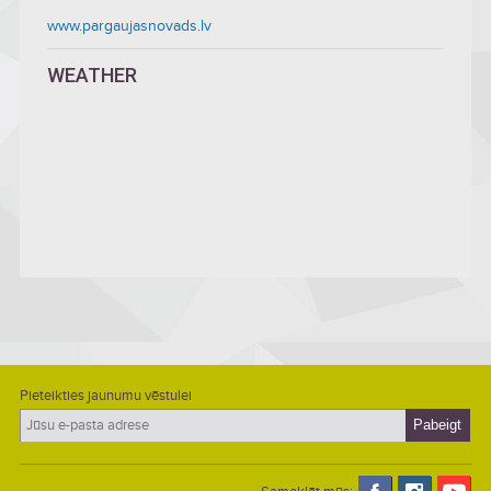
www.pargaujasnovads.lv
WEATHER
Pieteikties jaunumu vēstulei