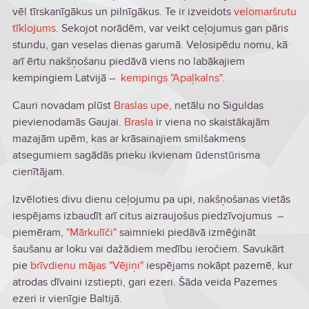
vēl tīrskanīgākus un pilnīgākus. Te ir izveidots
velomaršrutu
tīklojums
. Sekojot norādēm, var veikt ceļojumus gan pāris
stundu, gan veselas dienas garumā. Velosipēdu nomu, kā
arī ērtu nakšņošanu piedāvā viens no labākajiem
kempingiem Latvijā –
kempings "Apaļkalns".
Cauri novadam plūst
Braslas upe,
netālu no Siguldas
pievienodamās Gaujai.
Brasla
ir viena no skaistākajām
mazajām upēm, kas ar krāsainajiem smilšakmens
atsegumiem sagādās prieku ikvienam ūdenstūrisma
cienītājam.
Izvēloties divu dienu ceļojumu pa upi, nakšņošanas vietās
iespējams izbaudīt arī citus aizraujošus piedzīvojumus –
piemēram,
"Mārkulīči"
saimnieki piedāvā izmēģināt
šaušanu ar loku vai dažādiem medību ieročiem. Savukārt
pie
brīvdienu mājas "Vējiņi"
iespējams nokāpt pazemē, kur
atrodas dīvaini izstiepti, gari ezeri. Šāda veida Pazemes
ezeri ir vienīgie Baltijā.