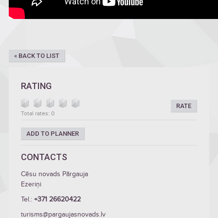
« BACK TO LIST
RATING
RATE
Total rates: 0
ADD TO PLANNER
CONTACTS
Cēsu novads Pārgauja
Ezeriņi
Tel.:
+371 26620422
turisms@pargaujasnovads.lv