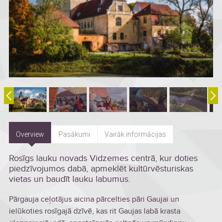
Overview
Pasākumi
Vairāk informācijas
Rosīgs lauku novads Vidzemes centrā, kur doties
piedzīvojumos dabā, apmeklēt kultūrvēsturiskas
vietas un baudīt lauku labumus.
Pārgauja ceļotājus aicina pārcelties pāri Gaujai un
ielūkoties rosīgajā dzīvē, kas rit Gaujas labā krasta