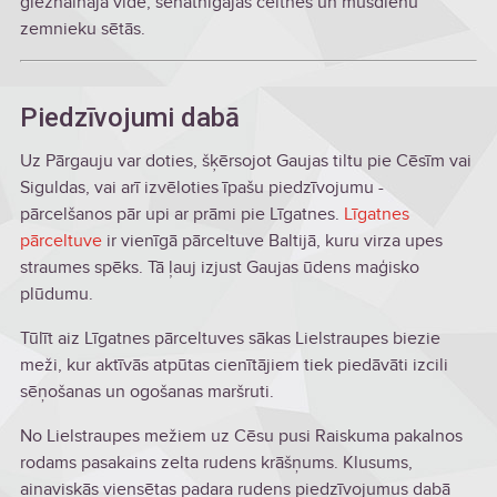
gleznainajā vidē, senatnīgajās celtnēs un mūsdienu
zemnieku sētās.
Piedzīvojumi dabā
Uz Pārgauju var doties, šķērsojot Gaujas tiltu pie Cēsīm vai
Siguldas, vai arī izvēloties īpašu piedzīvojumu -
pārcelšanos pār upi ar prāmi pie Līgatnes.
Līgatnes
pārceltuve
ir vienīgā pārceltuve Baltijā, kuru virza upes
straumes spēks. Tā ļauj izjust Gaujas ūdens maģisko
plūdumu.
Tūlīt aiz Līgatnes pārceltuves sākas Lielstraupes biezie
meži, kur aktīvās atpūtas cienītājiem tiek piedāvāti izcili
sēņošanas un ogošanas maršruti.
No Lielstraupes mežiem uz Cēsu pusi Raiskuma pakalnos
rodams pasakains zelta rudens krāšņums. Klusums,
ainaviskās viensētas padara rudens piedzīvojumus dabā