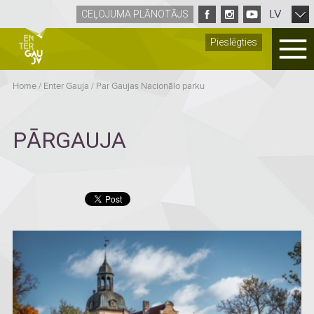
LV
CEĻOJUMA PLĀNOTĀJS
Pieslēgties
Home
/
Enter Gauja
/
Par Gaujas Nacionālo parku
PĀRGAUJA