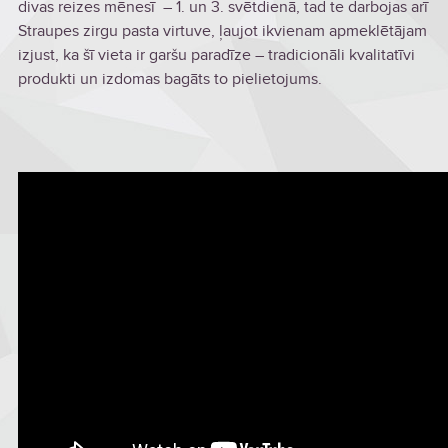
divas reizes mēnesī – 1. un 3. svētdienā, tad te darbojas arī
Straupes zirgu pasta virtuve, ļaujot ikvienam apmeklētājam
izjust, ka šī vieta ir garšu paradīze – tradicionāli kvalitatīvi
produkti un izdomas bagāts to pielietojums.