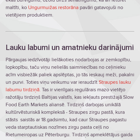
maltīti, ko
Ungurmuižas restorāna
pavāri gatavojuši no
vietējiem produktiem.
Lauku labumi un amatnieku darinājumi
Pārgaujas iedzīvotāji lielākoties nodarbojas ar zemkopību,
lopkopību, taču viņu nelielās saimniecības no ceļinieku
acīm visbiežāk paliek apslēptas, jo tās ieskauj meži, pakalni
un purvi. Toties viņu veikumu var ieraudzīt
Straupes lauku
labumu tirdziņā.
Tas ir vienīgais regulārais mazo vietējo
ražotāju tirdziņš Baltijas valstīs, kas iekļauts prestižajā Slow
Food Earth Markets aliansē. Tirdziņš darbojas unikālā
kultūrvēsturiskā kompleksā - Straupes zirgu pastā, kura
stāsts saistās ar 18.gadsimtu, kad caur Straupes pagastu
veda starptautiskas nozīmes zirgu pasta ceļš no
Rietumeiropas uz Pēterburgu. Tirdziņš apmeklētājus gaida