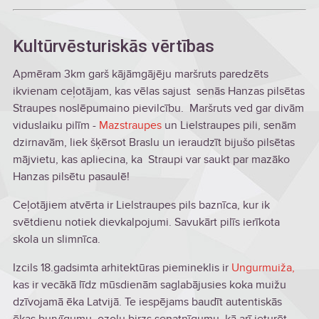
Kultūrvēsturiskās vērtības
Apmēram 3km garš kājāmgājēju maršruts paredzēts
ikvienam ceļotājam, kas vēlas sajust senās Hanzas pilsētas
Straupes noslēpumaino pievilcību. Maršruts ved gar divām
viduslaiku pilīm -
Mazstraupes
un Lielstraupes pili, senām
dzirnavām, liek šķērsot Braslu un ieraudzīt bijušo pilsētas
mājvietu, kas apliecina, ka Straupi var saukt par mazāko
Hanzas pilsētu pasaulē!
Ceļotājiem atvērta ir Lielstraupes pils baznīca, kur ik
svētdienu notiek dievkalpojumi. Savukārt pilīs ierīkota
skola un slimnīca.
Izcils 18.gadsimta arhitektūras piemineklis ir
Ungurmuiža,
kas ir vecākā līdz mūsdienām saglabājusies koka muižu
dzīvojamā ēka Latvijā. Te iespējams baudīt autentiskās
ēkas burvīgumu, ozolu birzs senatnīgumu, kā arī ieturēt