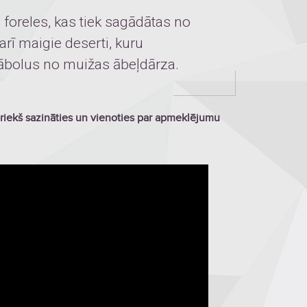
s foreles, kas tiek sagādātas no
arī maigie deserti, kuru
ābolus no muižas ābeļdārza.
priekš sazināties un vienoties par apmeklējumu