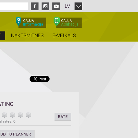
LV
GAUJA
GAUJA
Informācija
Aplikācija
T
NAKTSMĪTNES
E-VEIKALS
ATING
RATE
al rates: 0
DD TO PLANNER