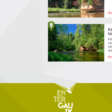
Re
Kā
ta
Kā
ca
li
at
Re