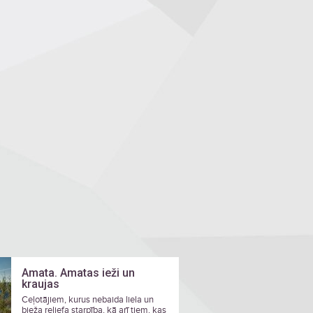
Amata. Amatas ieži un
kraujas
Ceļotājiem, kurus nebaida liela un
bieža reljefa starpība, kā arī tiem, kas