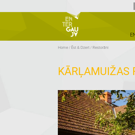
E
Home
/
Ēst & Dzert
/
Restorāni
KĀRĻAMUIŽAS 