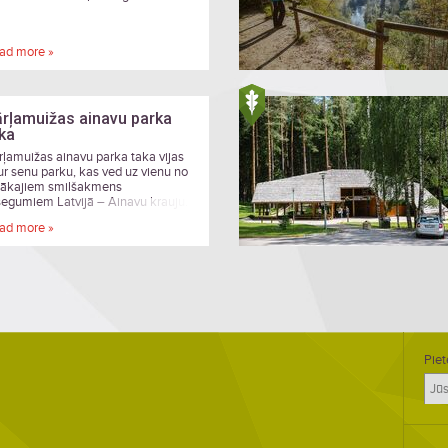
ad more »
rļamuižas ainavu parka
ka
rļamuižas ainavu parka taka vijas
ur senu parku, kas ved uz vienu no
elākajiem smilšakmens
segumiem Latvijā – Ainavu krauju.
ad more »
Piet