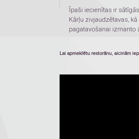
Īpaši iecienītas ir sātīgā
Kārļu zivjaudzētavas, kā 
pagatavošanai izmanto 
Lai apmeklētu restorānu, aicinām ie