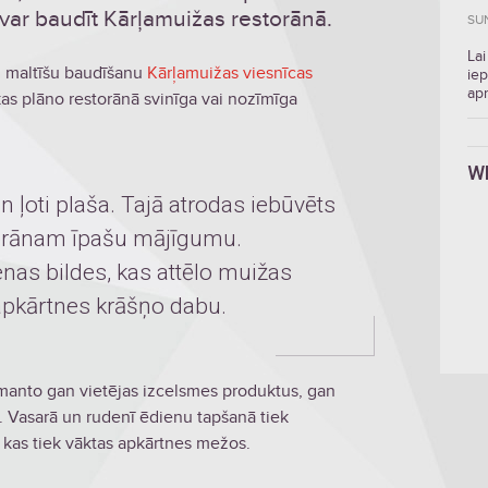
 var baudīt Kārļamuižas restorānā.
SU
Lai
u maltīšu baudīšanu
Kārļamuižas viesnīcas
iep
ap
kas plāno restorānā svinīga vai nozīmīga
W
n ļoti plaša. Tajā atrodas iebūvēts
torānam īpašu mājīgumu.
nas bildes, kas attēlo muižas
apkārtnes krāšņo dabu.
manto gan vietējas izcelsmes produktus, gan
 Vasarā un rudenī ēdienu tapšanā tiek
 kas tiek vāktas apkārtnes mežos.