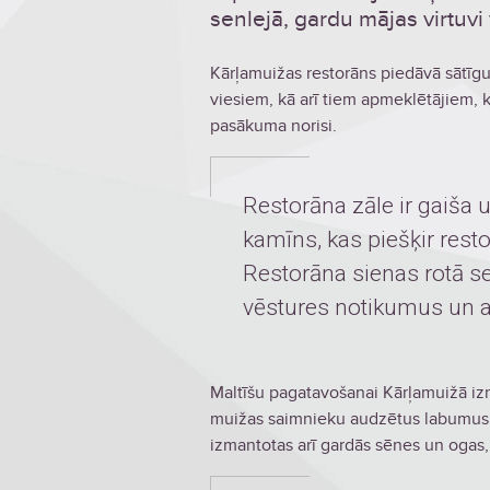
senlejā, gardu mājas virtuvi
Kārļamuižas restorāns piedāvā sātīg
viesiem, kā arī tiem apmeklētājiem, 
pasākuma norisi.
Restorāna zāle ir gaiša u
kamīns, kas piešķir res
Restorāna sienas rotā se
vēstures notikumus un 
Maltīšu pagatavošanai Kārļamuižā iz
muižas saimnieku audzētus labumus.
izmantotas arī gardās sēnes un ogas,