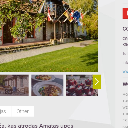
C
Cē
Kār
Tel
inf
ww
W
MO
TU
WE
jas
Other
TH
FRI
žā, kas atrodas Amatas upes
SA