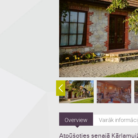
Overview
Vairāk informāci
Atpūšoties senajā Kārļamui