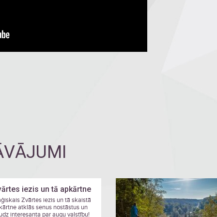
DĀVĀJUMI
ārtes iezis un tā apkārtne
ģiskais Zvārtes iezis un tā skaistā
kārtne atklās senus nostāstus un
udz interesanta par augu valstību!