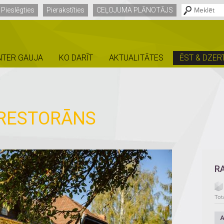
Pieslēgties
Pierakstīties
CEĻOJUMA PLĀNOTĀJS
NTER GAUJA
KO DARĪT
AKTUALITĀTES
ĒST & DZER
RESTORĀNS
R
Tot
A