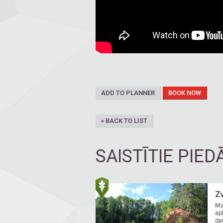
ADD TO PLANNER
BOOK NOW
« BACK TO LIST
SAISTĪTIE PIE
Zv
Ma
ap
da