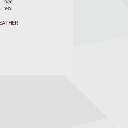
9-20
T
9-19
N
EATHER