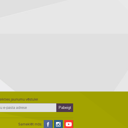
eikties jaunumu vēstulei
Sameklēt mūs: