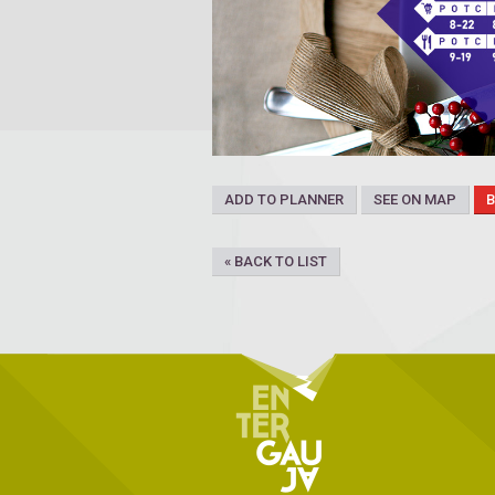
ADD TO PLANNER
SEE ON MAP
« BACK TO LIST