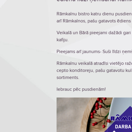
Rāmkalnu bistro katru dienu pusdie
arī
Rāmkalnos, pašu gatavots ēdiens 
Veikal
ā
un Bārā pieejami dažādi gari p
kafiju.
Pieejams arī jaunums- Suši līdzi ņem
Rāmkalnu veikalā atradīsi vietējo ra
cepto konditoreju, pašu gatavotu kuli
sortiments.
Iebrauc pēc pusdienām!