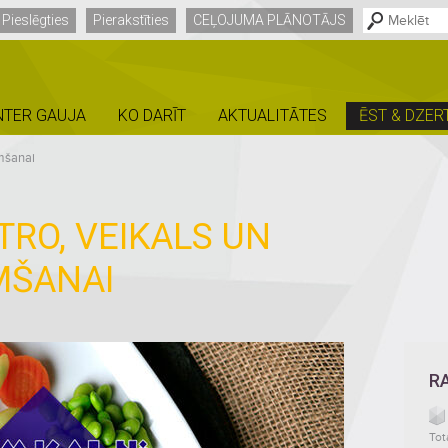
Pieslēgties
Pierakstīties
CEĻOJUMA PLĀNOTĀJS
NTER GAUJA
KO DARĪT
AKTUALITĀTES
ĒST & DZER
emšanai
RO, VEIKALS UN
MŠANAI
R
Tot