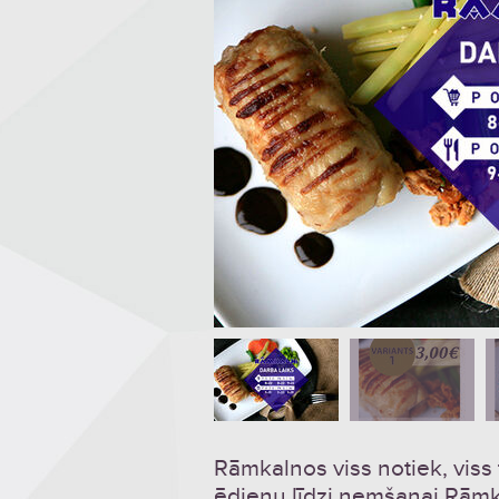
Rāmkalnos viss notiek, viss
ēdienu līdzi ņemšanai Rāmka