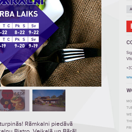
A
C
Si
Vīt
+3
ww
W
MO
TU
WE
TH
 turpinās! Rāmkalni piedāvā
FRI
lnu Bistro, Veikalā un Bārā!