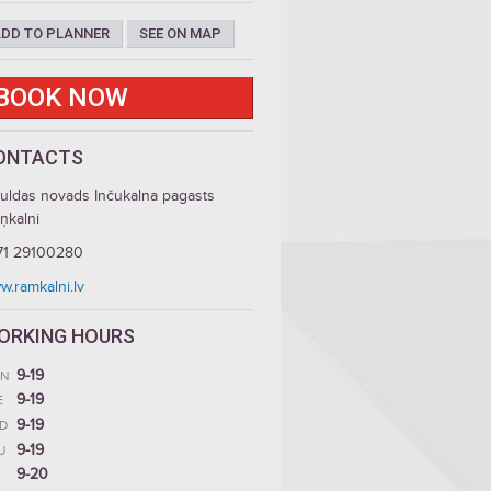
DD TO PLANNER
SEE ON MAP
BOOK NOW
ONTACTS
guldas novads Inčukalna pagasts
iņkalni
71 29100280
w.ramkalni.lv
ORKING HOURS
9-19
N
9-19
E
9-19
D
9-19
U
9-20