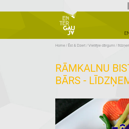
E
Home
/
Ēst & Dzert
/
Vietējie dārgumi / līdzņ
RĀMKALNU BIST
BĀRS - LĪDZŅE