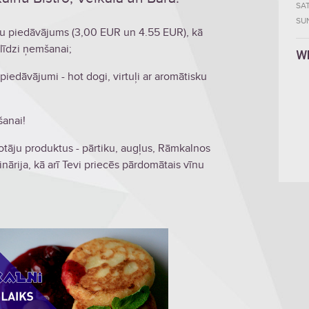
SA
SU
nu piedāvājums (3,00 EUR un 4.55 EUR), kā
līdzi ņemšanai;
W
iedāvājumi - hot dogi, virtuļi ar aromātisku
šanai!
žotāju produktus - pārtiku, augļus, Rāmkalnos
nārija, kā arī Tevi priecēs pārdomātais vīnu