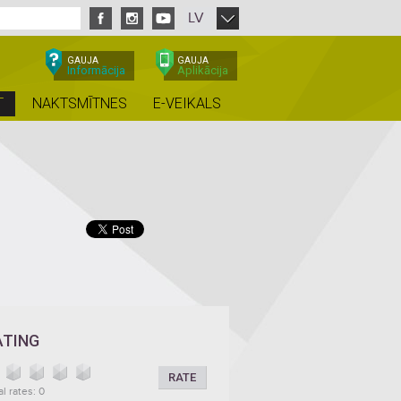
LV
GAUJA
GAUJA
Informācija
Aplikācija
T
NAKTSMĪTNES
E-VEIKALS
ATING
RATE
al rates: 0