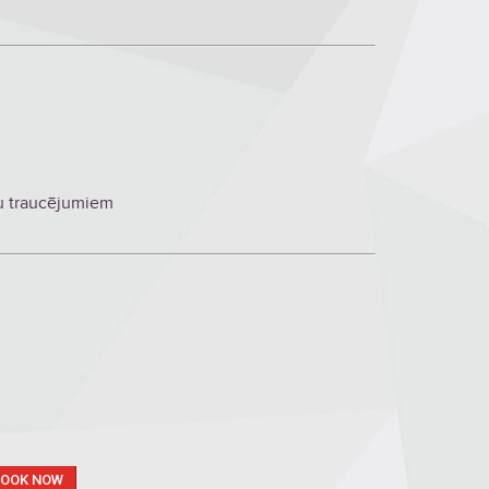
bu traucējumiem
BOOK NOW