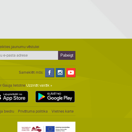
eikties jaunumu vēstulei
Sameklēt mūs:
r Gauja lietotne
Uzzināt vairāk »
ja biedru
Privātuma politika
Vietnes karte