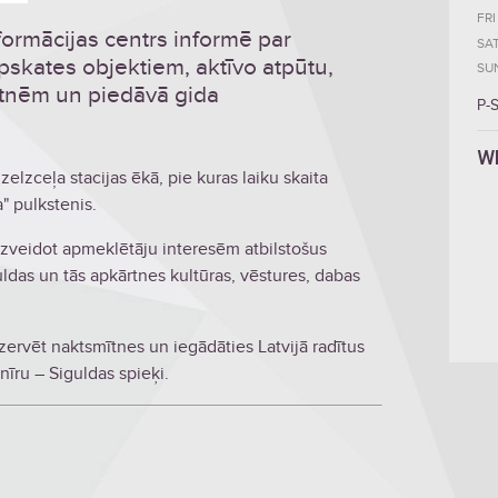
FRI
ormācijas centrs informē par
SA
pskates objektiem, aktīvo atpūtu,
SU
ītnēm un piedāvā gida
P-
W
elzceļa stacijas ēkā, pie kuras laiku skaita
" pulkstenis.
izveidot apmeklētāju interesēm atbilstošus
ldas un tās apkārtnes kultūras, vēstures, dabas
ezervēt naktsmītnes un iegādāties Latvijā radītus
nīru – Siguldas spieķi.