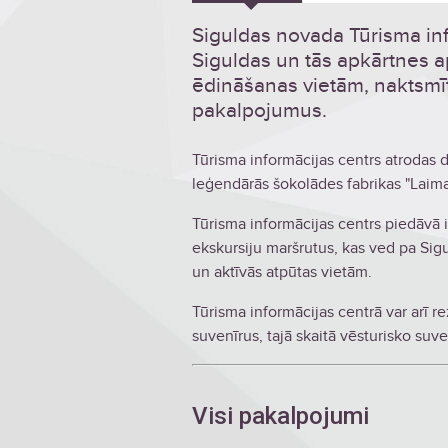
Siguldas novada Tūrisma inf
Siguldas un tās apkārtnes a
ēdināšanas vietām, naktsm
pakalpojumus.
Tūrisma informācijas centrs atrodas dz
leģendārās šokolādes fabrikas "Laima
Tūrisma informācijas centrs piedāvā 
ekskursiju maršrutus, kas ved pa Sigu
un aktīvās atpūtas vietām.
Tūrisma informācijas centrā var arī r
suvenīrus, tajā skaitā vēsturisko suve
Visi pakalpojumi