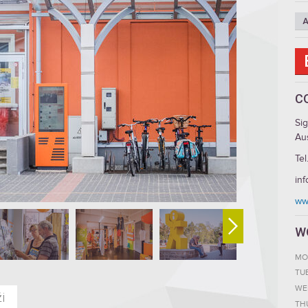
A
C
Si
Aus
Tel
inf
www
W
MO
TU
WE
i
TH