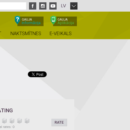
LV
GAUJA
GAUJA
Informācija
Aplikācija
T
NAKTSMĪTNES
E-VEIKALS
ATING
RATE
al rates: 0