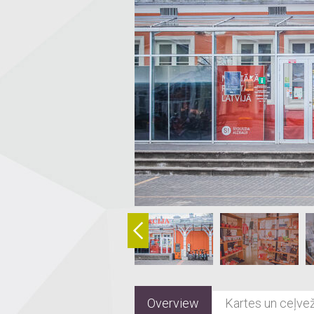
Overview
Kartes un ceļvež