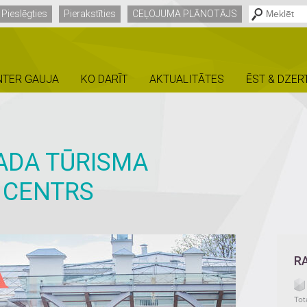
Pieslēgties
Pierakstīties
CEĻOJUMA PLĀNOTĀJS
NTER GAUJA
KO DARĪT
AKTUALITĀTES
ĒST & DZER
ADA TŪRISMA
 CENTRS
R
Tot