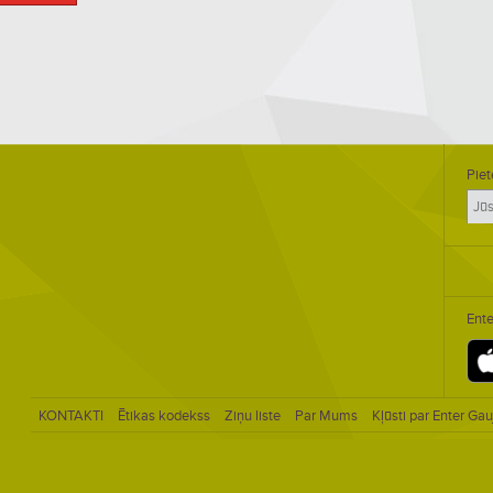
Piet
Ente
KONTAKTI
Ētikas kodekss
Ziņu liste
Par Mums
Kļūsti par Enter Gau