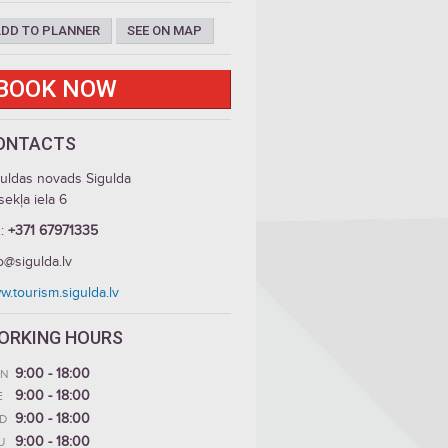
DD TO PLANNER
SEE ON MAP
BOOK NOW
ONTACTS
guldas novads Sigulda
ekļa iela 6
.:
+371 67971335
o@sigulda.lv
.tourism.sigulda.lv
ORKING HOURS
9:00 - 18:00
N
9:00 - 18:00
E
9:00 - 18:00
D
9:00 - 18:00
U