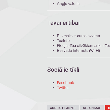
Angļu valoda
Tavai ērtībai
Bezmaksas autostāvvieta
Tualete
Pieejamība cilvēkiem ar kustī
Bezvadu internets (Wi-Fi)
Sociālie tīkli
Facebook
Twitter
ADD TO PLANNER
SEE ON MAP