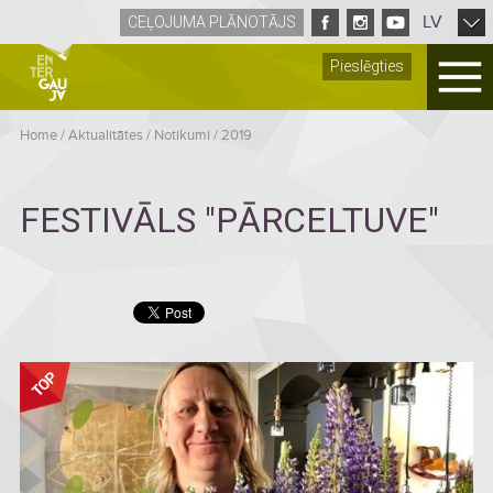
LV
CEĻOJUMA PLĀNOTĀJS
Pieslēgties
Home
/
Aktualitātes
/
Notikumi
/
2019
FESTIVĀLS "PĀRCELTUVE"