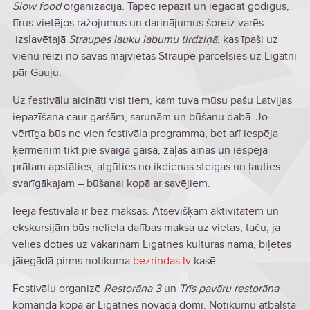
Slow food
organizācija. Tāpēc iepazīt un iegādāt godīgus,
tīrus vietējos ražojumus un darinājumus šoreiz varēs
izslavētajā
Straupes lauku labumu tirdziņā
, kas īpaši uz
vienu reizi no savas mājvietas Straupē pārcelsies uz Līgatni
pār Gauju.
Uz festivālu aicināti visi tiem, kam tuva mūsu pašu Latvijas
iepazīšana caur garšām, sarunām un būšanu dabā. Jo
vērtīga būs ne vien festivāla programma, bet arī iespēja
ķermenim tikt pie svaiga gaisa, zaļas ainas un iespēja
prātam apstāties, atgūties no ikdienas steigas un ļauties
svarīgākajam – būšanai kopā ar savējiem.
Ieeja festivālā ir bez maksas. Atsevišķām aktivitātēm un
ekskursijām būs neliela dalības maksa uz vietas, taču, ja
vēlies doties uz vakariņām Līgatnes kultūras namā, biļetes
jāiegādā pirms notikuma
bezrindas.lv
kasē.
Festivālu organizē
Restorāna 3
un
Trīs pavāru restorāna
komanda kopā ar Līgatnes novada domi. Notikumu atbalsta