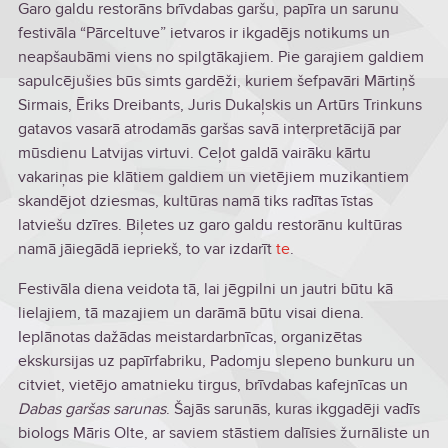
Garo galdu restorāns brīvdabas garšu, papīra un sarunu
festivāla “Pārceltuve” ietvaros ir ikgadējs notikums un
neapšaubāmi viens no spilgtākajiem. Pie garajiem galdiem
sapulcējušies būs simts gardēži, kuriem šefpavāri Mārtiņš
Sirmais, Ēriks Dreibants, Juris Dukaļskis un Artūrs Trinkuns
gatavos vasarā atrodamās garšas savā interpretācijā par
mūsdienu Latvijas virtuvi. Ceļot galdā vairāku kārtu
vakariņas pie klātiem galdiem un vietējiem muzikantiem
skandējot dziesmas, kultūras namā tiks radītas īstas
latviešu dzīres. Biļetes uz garo galdu restorānu kultūras
namā jāiegādā iepriekš, to var izdarīt
te
.
Festivāla diena veidota tā, lai jēgpilni un jautri būtu kā
lielajiem, tā mazajiem un darāmā būtu visai diena.
Ieplānotas dažādas meistardarbnīcas, organizētas
ekskursijas uz papīrfabriku, Padomju slepeno bunkuru un
citviet, vietējo amatnieku tirgus, brīvdabas kafejnīcas un
Dabas garšas sarunas
. Šajās sarunās, kuras ikggadēji vadīs
biologs Māris Olte, ar saviem stāstiem dalīsies žurnāliste un