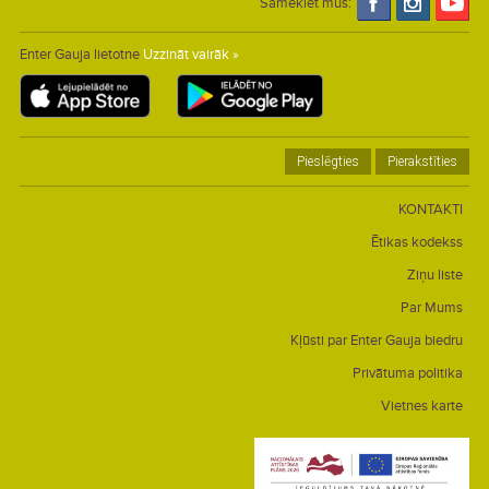
Sameklēt mūs:
Enter Gauja lietotne
Uzzināt vairāk »
Pieslēgties
Pierakstīties
KONTAKTI
Ētikas kodekss
Ziņu liste
Par Mums
Kļūsti par Enter Gauja biedru
Privātuma politika
Vietnes karte