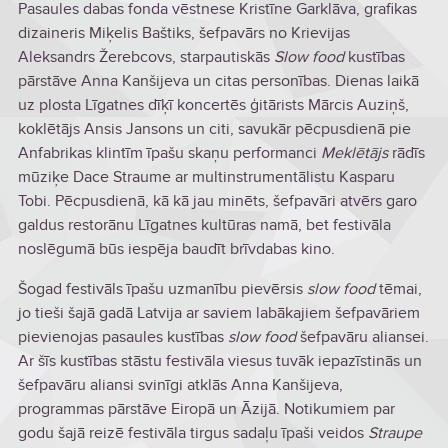
Pasaules dabas fonda vēstnese Kristīne Garklāva, grafikas
dizaineris Miķelis Baštiks, šefpavārs no Krievijas
Aleksandrs Žerebcovs, starpautiskās
Slow food
kustības
pārstāve Anna Kanšijeva un citas personības. Dienas laikā
uz plosta Līgatnes dīķī koncertēs ģitārists Mārcis Auziņš,
koklētājs Ansis Jansons un citi, savukār pēcpusdienā pie
Anfabrikas klintīm īpašu skaņu performanci
Meklētājs
rādīs
mūziķe Dace Straume ar multinstrumentālistu Kasparu
Tobi. Pēcpusdienā, kā kā jau minēts, šefpavāri atvērs garo
galdus restorānu Līgatnes kultūras namā, bet festivāla
noslēgumā būs iespēja baudīt brīvdabas kino.
Šogad festivāls īpašu uzmanību pievērsis
slow food
tēmai,
jo tieši šajā gadā Latvija ar saviem labākajiem šefpavāriem
pievienojas pasaules kustības
slow food
šefpavāru aliansei.
Ar šīs kustības stāstu festivāla viesus tuvāk iepazīstinās un
šefpavāru aliansi svinīgi atklās Anna Kanšijeva,
programmas pārstāve Eiropā un Āzijā. Notikumiem par
godu šajā reizē festivāla tirgus sadaļu īpaši veidos
Straupe