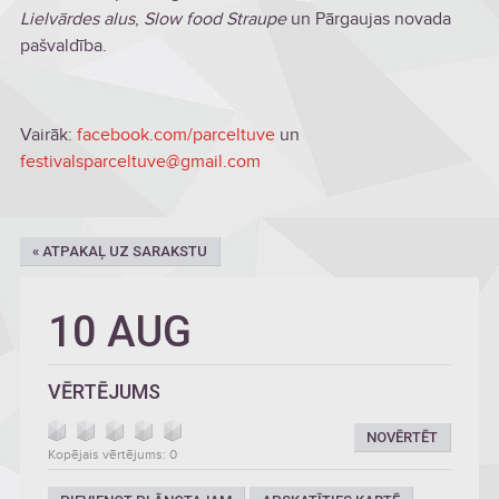
Lielvārdes alus
,
Slow food Straupe
un Pārgaujas novada
pašvaldība.
Vairāk:
facebook.com/parceltuve
un
festivalsparceltuve@gmail.com
« ATPAKAĻ UZ SARAKSTU
10 AUG
VĒRTĒJUMS
NOVĒRTĒT
Kopējais vērtējums: 0