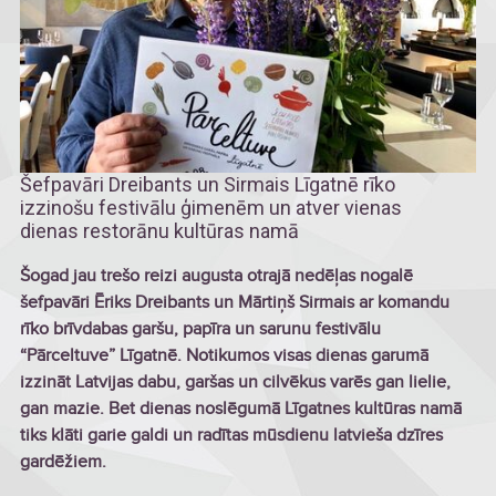
Šefpavāri Dreibants un Sirmais Līgatnē rīko
izzinošu festivālu ģimenēm un atver vienas
dienas restorānu kultūras namā
Šogad jau trešo reizi augusta otrajā nedēļas nogalē
šefpavāri Ēriks Dreibants un Mārtiņš Sirmais ar komandu
rīko brīvdabas garšu, papīra un sarunu festivālu
“Pārceltuve” Līgatnē. Notikumos visas dienas garumā
izzināt Latvijas dabu, garšas un cilvēkus varēs gan lielie,
gan mazie. Bet dienas noslēgumā Līgatnes kultūras namā
tiks klāti garie galdi un radītas mūsdienu latvieša dzīres
gardēžiem.