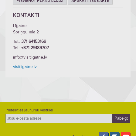
PIEVIENOT PLĀNOTAJAM
APSKATĪTIES KARTĒ
KONTAKTI
Līgatne
Spriņģu iela 2
Tel.:
371 64153169
Tel.:
+371 29189707
info@visitligatne.lv
visitligatne.lv
Pieteikties jaunumu vēstulei