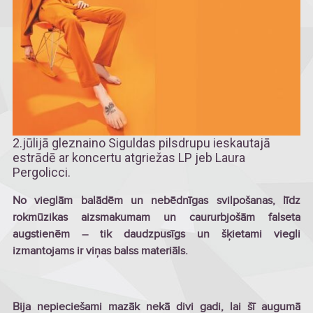
2.jūlijā gleznaino Siguldas pilsdrupu ieskautajā
estrādē ar koncertu atgriežas LP jeb Laura
Pergolicci.
No vieglām balādēm un nebēdnīgas svilpošanas, līdz
rokmūzikas aizsmakumam un caururbjošām falseta
augstienēm – tik daudzpusīgs un šķietami viegli
izmantojams ir viņas balss materiāls.
Bija nepieciešami mazāk nekā divi gadi, lai šī augumā