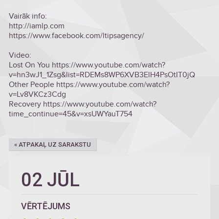
Vairāk info:
http://iamlp.com
https://www.facebook.com/ltipsagency/
Video:
Lost On You https://www.youtube.com/watch?
v=hn3wJ1_1Zsg&list=RDEMs8WP6XVB3ElH4PsOtIT0jQ
Other People https://www.youtube.com/watch?
v=Lv8VKCz3Cdg
Recovery https://www.youtube.com/watch?
time_continue=45&v=xsUWYauT754
« ATPAKAĻ UZ SARAKSTU
02 JŪL
VĒRTĒJUMS