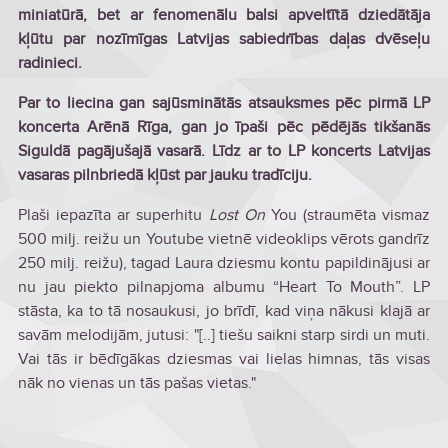
miniatūrā, bet ar fenomenālu balsi apveltītā dziedātāja
kļūtu par nozīmīgas Latvijas sabiedrības daļas dvēseļu
radinieci.
Par to liecina gan sajūsminātās atsauksmes pēc pirmā LP
koncerta Arēnā Rīga, gan jo īpaši pēc pēdējās tikšanās
Siguldā pagājušajā vasarā. Līdz ar to LP koncerts Latvijas
vasaras pilnbriedā kļūst par jauku tradīciju.
Plaši iepazīta ar superhitu
Lost On
You (straumēta vismaz
500 milj. reižu un Youtube vietnē videoklips vērots gandrīz
250 milj. reižu), tagad Laura dziesmu kontu papildinājusi ar
nu jau piekto pilnapjoma albumu “Heart To Mouth”. LP
stāsta, ka to tā nosaukusi, jo brīdī, kad viņa nākusi klajā ar
savām melodijām, jutusi: "[..] tiešu saikni starp sirdi un muti.
Vai tās ir bēdīgākas dziesmas vai lielas himnas, tās visas
nāk no vienas un tās pašas vietas."