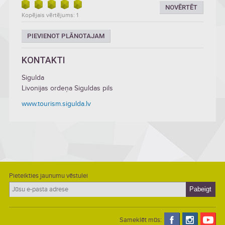
NOVĒRTĒT
Kopējais vērtējums: 1
PIEVIENOT PLĀNOTAJAM
KONTAKTI
Sigulda
Livonijas ordeņa Siguldas pils
www.tourism.sigulda.lv
Pieteikties jaunumu vēstulei
Sameklēt mūs: