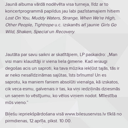
Jaunā albuma vārdā nodēvēta visa turneja, līdz ar to
koncertprogrammā papildus jau labi pazīstamajiem hitiem
Lost On You, Muddy Waters, Strange, When We're High,
Other People, Tightrope
u.c. izskanēs arī jaunie
Girls Go
Wild, Shaken, Special
un
Recovery
.
Jautāta par savu saikni ar skatītājiem, LP paskaidro: „Man
visi mani klausītāji ir viena liela ģimene. Kad ieraugi
degošas acis un saproti, ka tava mūzika iekļūst tajās, tās ir
ar neko nesalīdzināmas sajūtas, īsts brīnums! Un es
saprotu, ka maniem faniem absolūti vienalga, kā izskatos,
cik veca esmu, galvenais ir tas, ka viņi iedziļinās dziesmās
un saņem to vēstījumu, ko vēlos viņiem nodot. Mīlestība
mūs vieno.”
Biļešu iepriekšpārdošana visā www.bilesuserviss.lv tīklā no
pirmdienas, 12.aprīļa, plkst. 10.00.