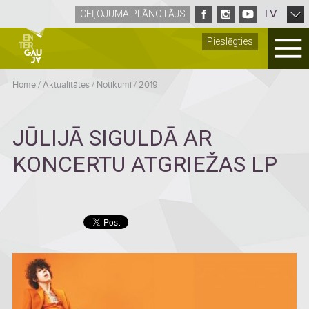
LV
CEĻOJUMA PLĀNOTĀJS
Pieslēgties
Home
/
Aktualitātes
/
Notikumi
/
2019
JŪLIJĀ SIGULDĀ AR
KONCERTU ATGRIEŽAS LP