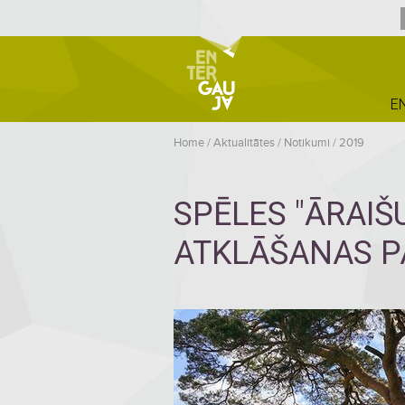
E
Home
/
Aktualitātes
/
Notikumi
/
2019
SPĒLES "ĀRAIŠ
ATKLĀŠANAS 