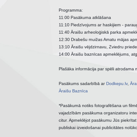
Programma: 
11:00 Pasākuma atklāšana
11:10 Piedzīvojums ar haskijiem - para
11:40 Āraišu arheoloģiskā parka apmek
12:30 Drabešu muižas Amatu mājas ap
13:10 Āraišu vējdzirnavu, Zviedru prie
14:00 Āraišu baznīcas apmeklējums, at
Plašāka informācija par spēli atrodama 
Pasākums sadarbībā ar 
Dodkepu.lv
, 
Āra
Āraišu Baznīca
*Pasākumā notiks fotografēšana un filmēša
vajadzībām pasākuma organizatoru interne
citur. Apmeklējot pasākumu Jūs piekrīta
publiskai izveidošanai publicitātes nolūk