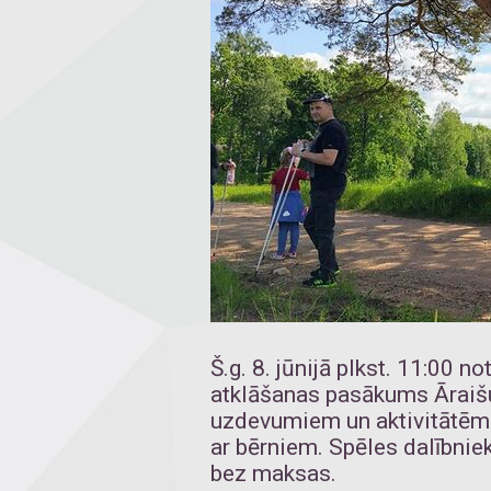
Š.g. 8. jūnijā plkst. 11:00 n
atklāšanas pasākums Āraišu
uzdevumiem un aktivitātē
ar bērniem. Spēles dalībnie
bez maksas.