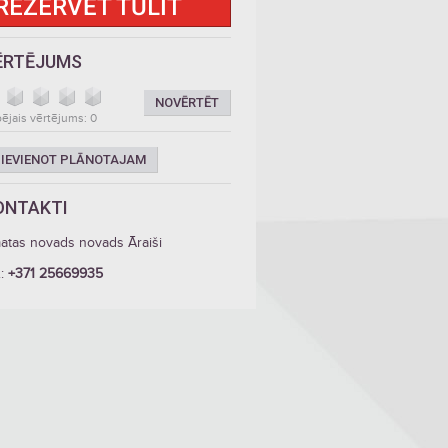
REZERVĒT TŪLĪT
ĒRTĒJUMS
NOVĒRTĒT
ējais vērtējums: 0
IEVIENOT PLĀNOTAJAM
ONTAKTI
atas novads novads Āraiši
.:
+371 25669935