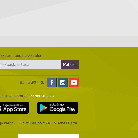
eikties jaunumu vēstulei
Sameklēt mūs:
r Gauja lietotne
Uzzināt vairāk »
ja biedru
Privātuma politika
Vietnes karte