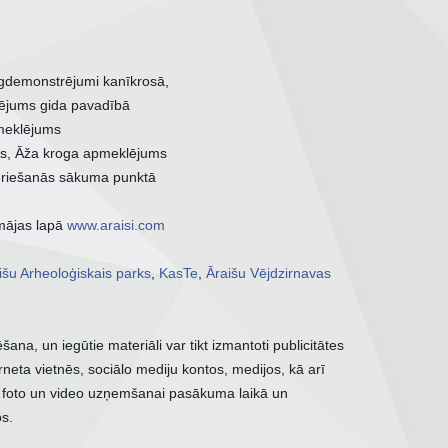
ugdemonstrējumi kanīkrosā, 
lējums gida pavadībā
meklējums 
des, Āža kroga apmeklējums 
griešanās sākuma punktā
mājas lapā 
www.araisi.com
išu Arheoloģiskais parks
, 
KasTe
, 
Āraišu Vējdzirnavas
na, un iegūtie materiāli var tikt izmantoti publicitātes 
ta vietnēs, sociālo mediju kontos, medijos, kā arī 
t foto un video uzņemšanai pasākuma laikā un 
os.