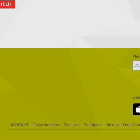
 TŪLĪT
Piet
Ente
KONTAKTI
Ētikas kodekss
Ziņu liste
Par Mums
Kļūsti par Enter Gau