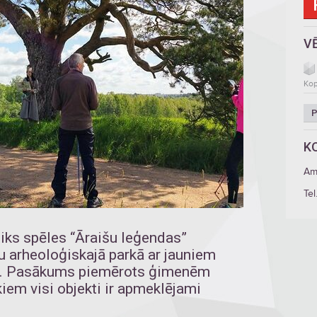
V
Kop
P
K
Am
Tel
otiks spēles “Āraišu leģendas”
 arheoloģiskajā parkā ar jauniem
m. Pasākums piemērots ģimenēm
kiem visi objekti ir apmeklējami