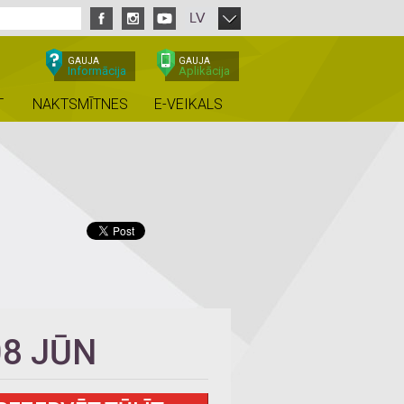
LV
GAUJA
GAUJA
Informācija
Aplikācija
T
NAKTSMĪTNES
E-VEIKALS
08 JŪN