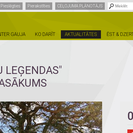
Pieslēgties
Pierakstīties
CEĻOJUMA PLĀNOTĀJS
NTER GAUJA
KO DARĪT
AKTUALITĀTES
ĒST & DZER
U LEĢENDAS"
PASĀKUMS