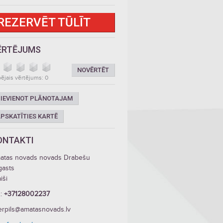
REZERVĒT TŪLĪT
ĒRTĒJUMS
NOVĒRTĒT
ējais vērtējums: 0
IEVIENOT PLĀNOTAJAM
PSKATĪTIES KARTĒ
ONTAKTI
atas novads novads Drabešu
gasts
iši
.:
+37128002237
erpils@amatasnovads.lv