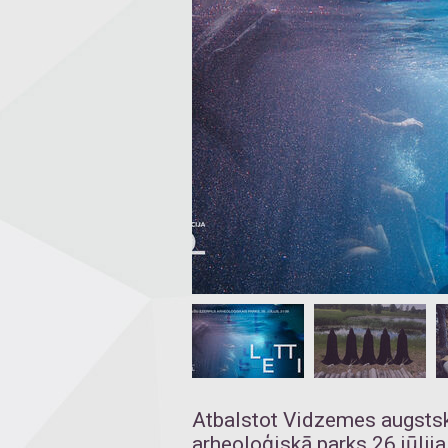
Atbalstot Vidzemes augstsk
arheoloģiskā parks 26.jūlij