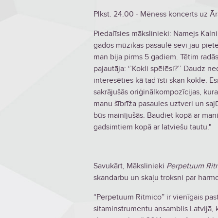
Plkst. 24.00 - Mēness koncerts uz Ār
Piedalīsies mākslinieki: Namejs Kaln
gados mūzikas pasaulē sevi jau pietei
man bija pirms 5 gadiem. Tētim radās
pajautāja: ‘’Kokli spēlēsi?’’ Daudz ne
interesēties kā tad īsti skan kokle. 
sakrājušās oriģinālkompozīcijas, kur
manu šībrīža pasaules uztveri un sa
būs mainījušās. Baudiet kopā ar mani
gadsimtiem kopā ar latviešu tautu."
Savukārt, Mākslinieki
Perpetuum Rit
skandarbu un skaļu troksni par harm
“Perpetuum Ritmico” ir vienīgais past
sitaminstrumentu ansamblis Latvijā, 