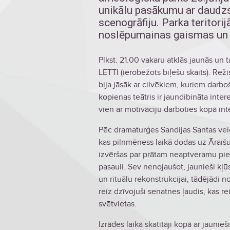
unikālu pasākumu ar daudz
scenogrāfiju. Parka teritori
noslēpumainas gaismas un u
Plkst. 21.00 vakaru atklās jaunās un 
LETTI (ierobežots biļešu skaits). Rež
bija jāsāk ar cilvēkiem, kuriem darboša
kopienas teātris ir jaundibināta int
vien ar motivāciju darboties kopā int
Pēc dramaturģes Sandijas Santas veid
kas pilnmēness laikā dodas uz Āraišu 
izvēršas par prātam neaptveramu pied
pasauli. Sev nenojaušot, jaunieši kļ
un rituālu rekonstrukcijai, tādējādi 
reiz dzīvojuši senatnes ļaudis, kas r
svētvietas.
Izrādes laikā skatītāji kopā ar jaunie