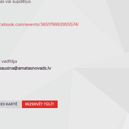
vas vai supdēļus.
acebook.com/events/365179993955574/
 vadītāja
.sausina@amatasnovads.lv
IES KARTĒ
REZERVĒT TŪLĪT