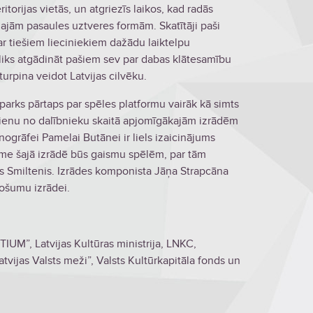
torijas vietās, un atgriezīs laikos, kad radās
majām pasaules uztveres formām. Skatītāji paši
ar tiešiem lieciniekiem dažādu laiktelpu
liks atgādināt pašiem sev par dabas klātesamību
turpina veidot Latvijas cilvēku.
parks pārtaps par spēles platformu vairāk kā simts
 vienu no dalībnieku skaitā apjomīgākajām izrādēm
nogrāfei Pamelai Butānei ir liels izaicinājums
īme šajā izrādē būs gaismu spēlēm, par tām
s Smiltenis. Izrādes komponista Jāņa Strapcāna
ošumu izrādei.
TIUM”, Latvijas Kultūras ministrija, LNKC,
vijas Valsts meži”, Valsts Kultūrkapitāla fonds un