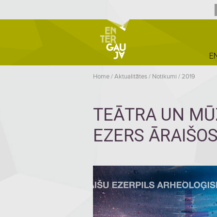
E
Home
/
Aktualitātes
/
Notikumi
/
2019
TEĀTRA UN MŪ
EZERS ĀRAIŠO