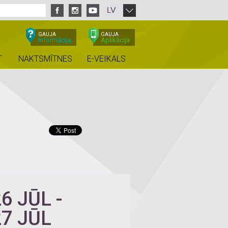
LV
GAUJA
GAUJA
Informācija
Aplikācija
T
NAKTSMĪTNES
E-VEIKALS
26 JŪL
-
27 JŪL