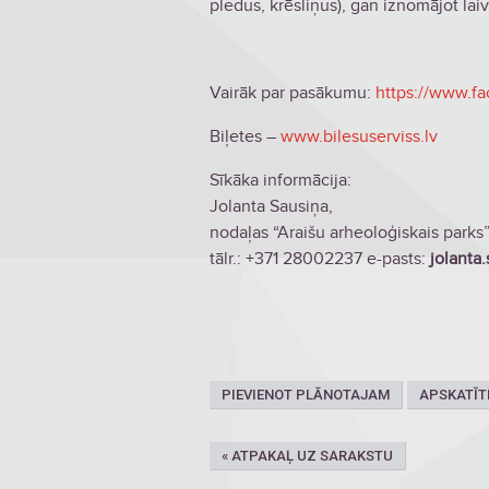
pledus, krēsliņus), gan iznomājot lai
Vairāk par pasākumu:
https://www.f
Biļetes –
www.bilesuserviss.lv
Sīkāka informācija:
Jolanta Sausiņa,
nodaļas “Araišu arheoloģiskais parks”
tālr.: +371 28002237 e-pasts:
jolanta
PIEVIENOT PLĀNOTAJAM
APSKATĪT
« ATPAKAĻ UZ SARAKSTU