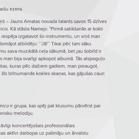
aišu ezera.
iņš – Jauns Amatas novada talants savos 15 dzīves
cis. Kā stāsta Namejs: "Pirmā satikšanās ar kokli
 iespēja izgatavot šo instrumentu, un viņš man
domājot atbildēju: ‘’Jā!’’ Tikai pēc tam sāku
Esmu sava muzikālā ceļa sākumā, bet jau šobrīd ir
as man bija svarīgi apkopot albumā. Tās atspoguļo
jūtas, kuras pēc dažiem gadiem, man pieaugot,
 šīs brīnumainās kokles skaņas, kas gājušas cauri
mico
ir grupa, kas spēj pat klusumu pārvērst par
onisku melodiju.
āvīgi koncertējošais profesionālais
kas aktīvi darbojas uz pašmāju un ārvalstu