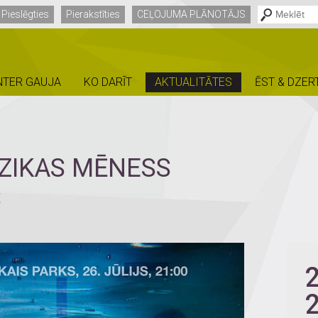
Pieslēgties
Pierakstīties
CEĻOJUMA PLĀNOTĀJS
NTER GAUJA
KO DARĪT
AKTUALITĀTES
ĒST & DZER
ZIKAS MĒNESS
S