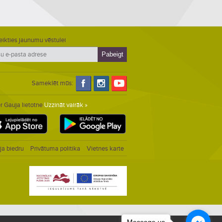
eikties jaunumu vēstulei
Sameklēt mūs:
r Gauja lietotne
Uzzināt vairāk »
ja biedru
Privātuma politika
Vietnes karte
Message us