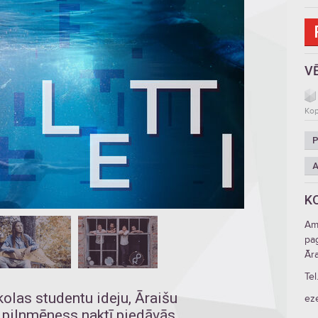
V
Kop
P
A
K
Am
pa
Āra
Tel
olas studentu ideju, Āraišu
ez
a pilnmēness naktī piedāvās