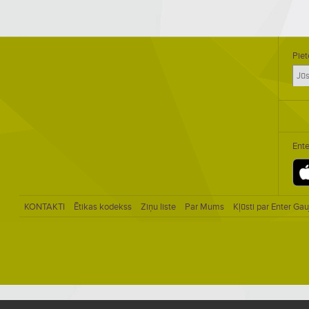
Piet
Ente
KONTAKTI
Ētikas kodekss
Ziņu liste
Par Mums
Kļūsti par Enter Gau