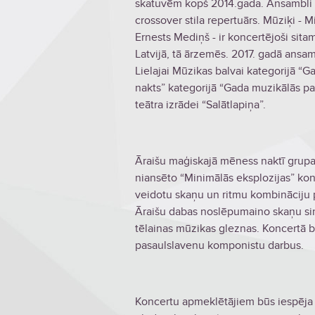
skatuvēm kopš 2014.gada. Ansambli ra
crossover stila repertuārs. Mūziķi - M
Ernests Mediņš - ir koncertējoši sitam
Latvijā, tā ārzemēs. 2017. gadā ansa
Lielajai Mūzikas balvai kategorijā 
nakts” kategorijā “Gada muzikālās part
teātra izrādei “Salātlapiņa”.
Āraišu maģiskajā mēness naktī grupa
niansēto “Minimālās eksplozijas” kon
veidotu skaņu un ritmu kombināciju 
Āraišu dabas noslēpumaino skaņu sine
tēlainas mūzikas gleznas. Koncertā b
pasaulslavenu komponistu darbus.
Koncertu apmeklētājiem būs iespēja b