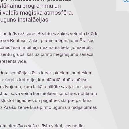
ww
slāņainu programmu un
jā valdīs maģiska atmosfēra,
guns instalācijas.
talantīgās režisores Beatrises Zaķes veidota izrāde
isorei Beatrisei Zaķei pirmie mēģinājumi Āraišos
nās teātrī ir pilnīgi nezināma lieta, jo ezerpils
eresentu grupa, kas uz pirmo mēģinājumu sanāca
eresentā vidē.
ota scenārija stāsts ir par pieciem jauniešiem,
ezerpils teritoriju, kur plānotā atpūta pēkšņi
zīvojumu, kura laikā realitāte savijas ar sapņu
ūst par sava veida lieciniekiem senatnes notikumu
nokļūstot tagadnes un pagātnes starptelpā, kurā
eiz Āraišu zemē kūra pirmo uguni un radīja pirmās
šiem piedzīvos sešu stāstu virkni, kas notiks