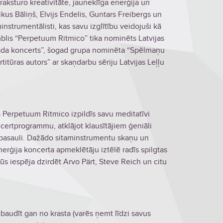
ksturo kreativitāte, jauneklīga enerģija un
ikus Bāliņš, Elvijs Endelis, Guntars Freibergs un
instrumentālisti, kas savu izglītību veidojuši kā
mblis “Perpetuum Ritmico” tika nominēts Latvijas
“Gada koncerts”, šogad grupa nominēta “Spēlmaņu
itūras autors” ar skaņdarbu sēriju Latvijas Leļļu
 Perpetuum Ritmico izpildīs savu meditatīvi
certprogrammu, atklājot klausītājiem ģeniāli
pasauli. Dažādo sitaminstrumentu skaņu un
rģija koncerta apmeklētāju iztēlē radīs spilgtas
ūs iespēja dzirdēt Arvo Pärt, Steve Reich un citu
audīt gan no krasta (varēs ņemt līdzi savus