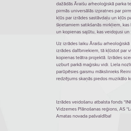
dažādās Āraišu arheoloģiskā parka teri
pirmās universālās izpratnes par pir
kļūs par izrādes sastāvdaļu un kļūs p
šķietamiem satikšanās mirkļiem, kas 
un kopienas sajūtu, kas veidojusi un 
Uz izrādes laiku Āraišu arheoloģiskā 
izrādes dalībniekiem, tā kļūstot par
kopienas teātra projektā. Izrādes sce
uzburt parkā maģisku vidi. Liela noz
parūpēsies gaismu mākslinieks Reini
redzējums skaņās piedos muzikālo k
Izrādes veidošanu atbalsta fonds “INI
Vidzemes Plānošanas reģions, AS “Lat
Amatas novada pašvaldība!